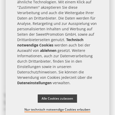
ähnliche Technologien. Mit einem Klick auf
"Zustimmen" akzeptieren Sie diese
Verarbeitung und auch die Weitergabe Ihrer
Daten an Drittanbieter. Die Daten werden für
Analyse, Retargeting und zur Ausspielung von
personalisierten Inhalten und Werbung auf
Seiten der SweetPromotion GmbH, sowie auf
Drittanbieterseiten genutzt.
Technisch
notwendige Cookies
werden auch bei der
Auswahl von
ablehnen
gesetzt. Weitere
Informationen, auch zur Datenverarbeitung
durch Drittanbieter, finden Sie in den
Einstellungen sowie in unseren
Das Produktdesign kann von den Abbildungen abweichen.
Datenschutzhinweisen
. Sie können die
Verwendung von Cookies jederzeit über die
Dateneinstellungen
verwalten.
Tower-Adventskalender share
Alle Cookies zulassen
Schokotäfelchen mit Werbedruck
Artikelnummer
903-3826
Nur technisch notwendige Cookies erlauben