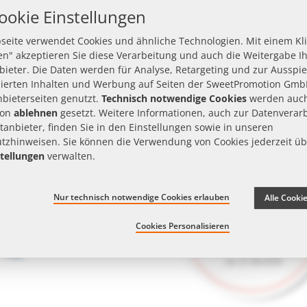
der
Werbedruck
ookie Einstellungen
Bildergalerie
Artikelnummer
484-4342
springen
seite verwendet Cookies und ähnliche Technologien. Mit einem Kli
P
Preis:
n" akzeptieren Sie diese Verarbeitung und auch die Weitergabe I
nbieter. Die Daten werden für Analyse, Retargeting und zur Ausspi
Lieferzeit:
sierten Inhalten und Werbung auf Seiten der SweetPromotion Gmb
nbieterseiten genutzt.
Technisch notwendige Cookies
werden auch
Mindestabnahmemenge:
von
ablehnen
gesetzt. Weitere Informationen, auch zur Datenverar
Verfügbarkeit:
tanbieter, finden Sie in den Einstellungen sowie in unseren
tzhinweisen
. Sie können die Verwendung von Cookies jederzeit üb
tellungen
verwalten.
7%
Rabatt
Nur technisch notwendige Cookies erlauben
Alle Cooki
auf den Warenwert
bei Bestelleingang
Cookies Personalisieren
und
Druckdatenfreigabe
bis 31.08.2026.