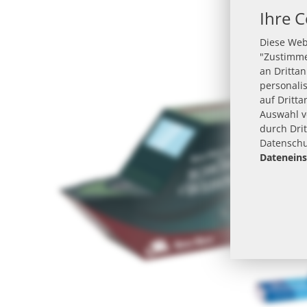
der
Ihre C
Bildergalerie
springen
Diese Web
"Zustimme
an Dritta
personali
auf Dritta
Auswahl 
durch Drit
Datenschu
Dateneins