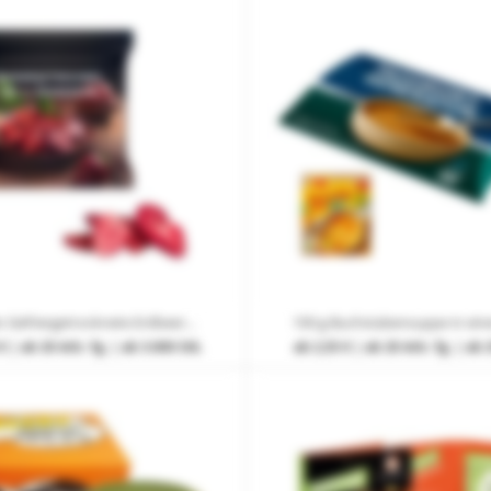
15 g Bio Gefriergetrocknete Erdbeeren im Werbetütchen mit Werbedruck
€
| ab 20 Arb.-Tg. | ab 3.000 Stk.
ab
2,55 €
| ab 20 Arb.-Tg. | ab 