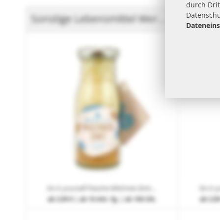
durch Drit
Datenschu
Sonstige Lebensmittel Werbeartikel
Füllart
Dateneins
Do it yourself Flasche Milchreis Zimt mit Werbe-Etikett und Anhänger
ab
3,99 €
| ab 10 Arb.-Tg. | ab 100 Stk.
ab
3,99