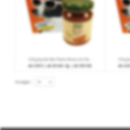
125 g byodo Bio Pesto Rosso im Faltschachtel mit Werbedruck
ab
4,50 €
| ab 20 Arb.-Tg. | ab 250 Stk.
ab
4,50
Anzeigen