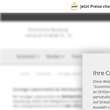
Jetzt Preise ch
Persönliche Beratung
+49 (0) 40 33 98 88 76 - 10
Sortiment
Marken
Themen
Such
Ihre C
Home
Sortiment
Sonstige Lebensmittel
Diese Web
"Zustimme
Sonstige Lebensmittel als Werbeartikel - individuell
an Dritta
Mit sonstigen Lebensmitteln als
Werbeartikel
sprechen Sie Ihre
personali
Verpackung, Etikett oder Beilegerkarte integrieren Sie Ihr
Brandi
auf Dritta
sehr umfangreichem Sortiment mit
sehr vielen Marken
- jetzt A
Auswahl 