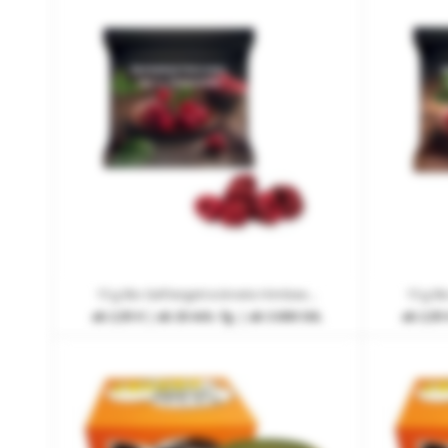
15 g Bio Gefriergetrocknete Himbeeren im Werbetütchen mit Werbedruck
ab
2,95 €
| ab 20 Arb.-Tg. | ab 3.000 Stk.
ab
2,95 