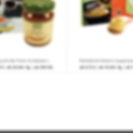
125 g byodo Bio Pesto Arrabbiata im Faltschachtel mit Werbedruck
 €
| ab 20 Arb.-Tg. | ab 250 Stk.
ab
0,72 €
| ab 10 Arb.-Tg. | ab 