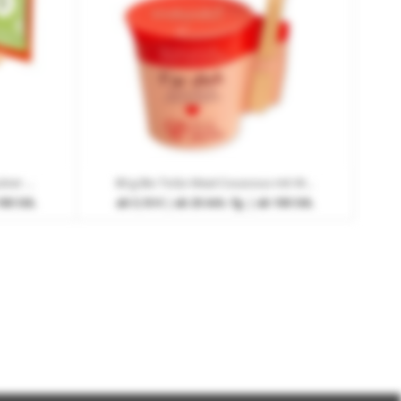
Werbekarte Maistro Suppenpulver Meine klare Suppe mit Logodruck
80 g Bio ToGo Meal Couscous mit Werbebanderole
180 Stk.
ab
5,10 €
| ab 20 Arb.-Tg. | ab 100 Stk.