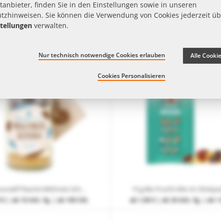
tanbieter, finden Sie in den Einstellungen sowie in unseren
tzhinweisen
. Sie können die Verwendung von Cookies jederzeit üb
Marke
Verpackung
Werbeanbringung
tellungen
verwalten.
Nur technisch notwendige Cookies erlauben
Alle Cooki
Cookies Personalisieren
Do it yourself Flasche Milchreis Schoko mit Werbe-Etikett und Anhänger
 €
| ab 10 Arb.-Tg. | ab 100 Stk.
ab
1,08 €
| ab 20 Arb.-Tg. | ab 1