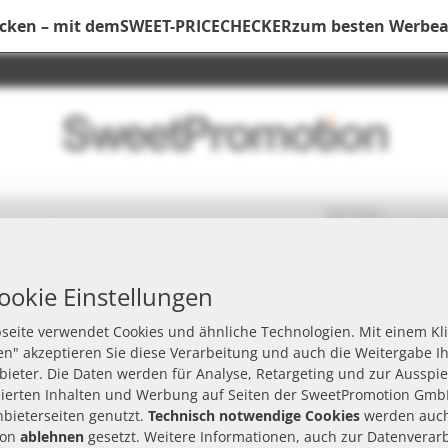
ecken – mit dem
SWEET-PRICECHECKER
zum besten Werbear
Nac
e
ookie Einstellungen
seite verwendet Cookies und ähnliche Technologien. Mit einem Kli
n" akzeptieren Sie diese Verarbeitung und auch die Weitergabe I
 & schnell mit Werbedruck
nbieter. Die Daten werden für Analyse, Retargeting und zur Ausspi
 Zielgruppe sympathisch an und bleiben im Gedächtnis. Als Gastroartike
sierten Inhalten und Werbung auf Seiten der SweetPromotion Gmb
ng
passend zur Aktion. Bedarf wählen Sie Ihren favorisierten Werbeartikel o
nbieterseiten genutzt.
Technisch notwendige Cookies
werden auch
ngebot anfordern.
von
ablehnen
gesetzt. Weitere Informationen, auch zur Datenverar