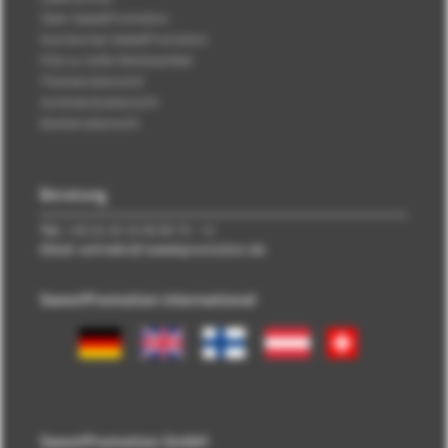
Über SweetPromotion
Karriere bei SweetPromotion
FAQ zu Süße Werbeartikel
Themenübersicht
Sortimentsübersicht
Markenübersicht
Beratung
Tel.:
+49 (0) 40 33 98 88 76 - 10
EMail: vertrieb\@\sweetpromotion.de
SweetPromotion international
SweetPromotion GmbH