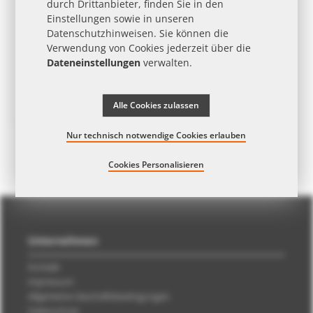
durch Drittanbieter, finden Sie in den
Einstellungen sowie in unseren
Datenschutzhinweisen
. Sie können die
Verwendung von Cookies jederzeit über die
Dateneinstellungen
verwalten.
Werbe-Klappkarte mit Portionspackung Van Houten Kakaogetränk und Werbebedruckung
Alle Cookies zulassen
ab
0,95 €
| ab 10 Arb.-Tg. | ab 250 Stk.
Nur technisch notwendige Cookies erlauben
Cookies Personalisieren
Unternehmen
Kontakt
Impressum
Allgemeine Geschäftsbedingungen
Datenschutz