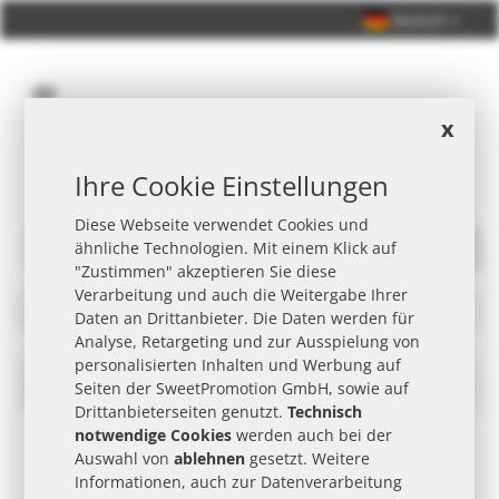
Deutsch
x
Ihre Cookie Einstellungen
Persönliche Beratung +49 (0) 40 33 98 88 76 - 10
Diese Webseite verwendet Cookies und
ähnliche Technologien. Mit einem Klick auf
Suche
"Zustimmen" akzeptieren Sie diese
Verarbeitung und auch die Weitergabe Ihrer
Filter
Daten an Drittanbieter. Die Daten werden für
Analyse, Retargeting und zur Ausspielung von
personalisierten Inhalten und Werbung auf
Van Houten Werbeartikel
In
Seiten der SweetPromotion GmbH, sowie auf
abst
Drittanbieterseiten genutzt.
Technisch
Reih
notwendige Cookies
werden auch bei der
Auswahl von
ablehnen
gesetzt. Weitere
Informationen, auch zur Datenverarbeitung