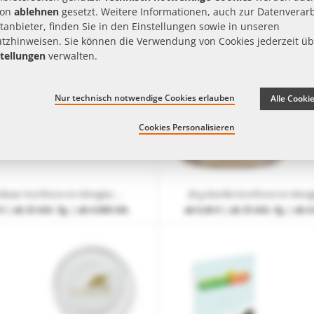
von
ablehnen
gesetzt. Weitere Informationen, auch zur Datenverar
tanbieter, finden Sie in den Einstellungen sowie in unseren
tzhinweisen
. Sie können die Verwendung von Cookies jederzeit üb
tellungen
verwalten.
Nur technisch notwendige Cookies erlauben
Alle Cooki
Cookies Personalisieren
28 g Erdbeer Konfitüre im Miniglas mit individueller Deckelbedruckung
€
| ab 25 Arb.-Tg. | ab 6.000 Stk.
ab
0,40 €
| ab 25 Arb.-Tg. | ab 6