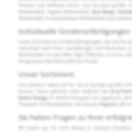
Themen und Anlässen bereit. Zum Europas großen O
Werbeartikel, Vegane Werbeartikel,
Give Aways
,
Glücks
Werbemittel, kompostierbare Werbeartikel und natürlich
Individuelle Sonderanfertigungen
Unser Sortiment an Sonderanfertigungen, die sich für d
individuell nach Ihren Vorstellungen und Wünschen. 
Werbeartikel mit den After Eight Täfelchen an einer o
die gesamte Oberfläche (Allover Druck).
Unser Sortiment
Des weiteren haben wir für Sie im Europas großen Onl
können. Hierzu gehören unter anderem das
20 g Prem
Dextro Energy
im Werbe-Flowpack mit Logodruck, die
Flowpack mit Werbeetikett, das Express
Popcorn
süß im
Sie haben Fragen zu Ihrer erfolg
Wir lassen wir Sie nicht alleine! In unserem Portfo