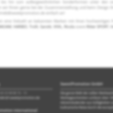
n bis hin zum außergewöhnlichen Sonderformen unter den sü
en wir Ihnen gerne bei der Zusammenstellung und beim Design I
rtrieb@sweetpromotion.de einfach an!
n eine Vielzahl an bekannten Marken mit ihren hochwertigen 
MAOAM
,
HARIBO
,
Trolli
,
Sarotti
,
VIVIL
,
Ricola
sowie
Ritter SPORT
,
H
SweetPromotion GmbH
 40 33 98 88 76 - 10
Die ganze Welt der süßen Werbeart
trieb\@\sweetpromotion.de
Werbegeschenken umfasst über 100
Adventskalender aus Süßigkeiten un
kulinarische Reise durch die euro
motion international