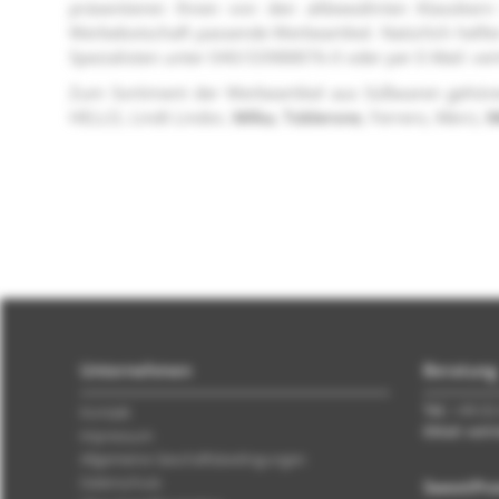
präsentieren Ihnen von den altbewährten Klassiker
Werbebotschaft passende Werbeartikel. Natürlich helf
Spezialisten unter 040/33988876-0 oder per E-Mail: ve
Zum Sortiment der Werbeartikel aus Süßwaren gehöre
HELLO, Lindt Lindor,
Milka
,
Toblerone
, Ferrero, Merci,
Unternehmen
Beratung
Tel.:
+49 (0)
Kontakt
EMail: ver
Impressum
Allgemeine Geschäftsbedingungen
Datenschutz
SweetPro