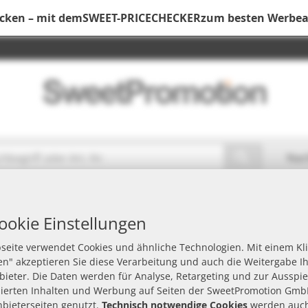
ecken – mit dem
SWEET-PRICECHECKER
zum besten Werbear
Nac
e
ookie Einstellungen
seite verwendet Cookies und ähnliche Technologien. Mit einem Kli
n" akzeptieren Sie diese Verarbeitung und auch die Weitergabe I
Marke
Verpackung
Werbeanbringung
nbieter. Die Daten werden für Analyse, Retargeting und zur Ausspi
sierten Inhalten und Werbung auf Seiten der SweetPromotion Gmb
nbieterseiten genutzt.
Technisch notwendige Cookies
werden auch