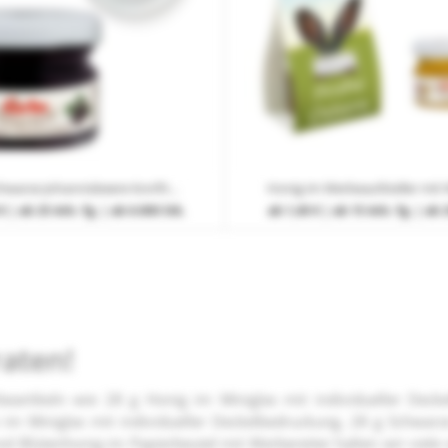
28 g Schwarze Johannisbeere Konfitüre im Miniglas mit individueller Deckelbedruckung
€
| ab 25 Arb.-Tg. | ab 6.000 Stk.
ab
1,40 €
| ab 15 Arb.-Tg. | ab 
raten!
artikeln wie 28 g Honig im Miniglas mit individueller Decke
e im Miniglas mit individueller Deckelbedruckung, 28 g Schwarze
Blütenhonig im Papierbeutel mit Werbereiter halten wir viele w