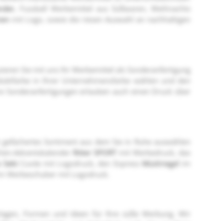
nder
, Fussball Werbemittel aus Süßwaren, Weihnachts
nen
mit Logo, sowie die riesen Auswahl an nachhaltigen
ieren Sie mit uns Ihr Werbemittel als Sonderanfertigung
oduktfarbe in Ihrer Unternehmensfarbe wählen und den
ere Sonderanfertigungen erlauben auch einen Druck über
t gefächertes Sortiment aus dem Sie in Ruhe auswählen
chen-Adventskalender
Ritter SPORT
mit Werbedruck, das
o Sekt
Cuvée mit Logodruck, den Express
Müsliriegel
im
im Werbeschuber mit Logodruck.
orlagen, Formen und Ideen für Ihre süße Werbung. Wir