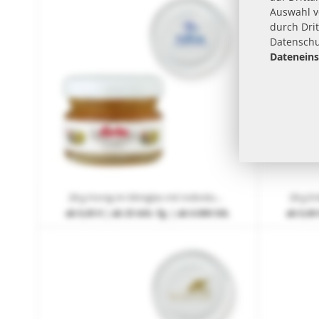
Auswahl 
durch Drit
Datenschu
Dateneins
28 g Honig im Miniglas mit individueller Deckelbedruckung
ab
0,45 €
| ab 25 Arb.-Tg. | ab 6.000 Stk.
ab
0,40 