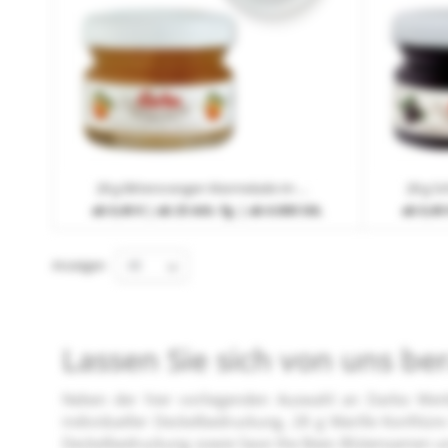
28 g Bitterorangen Marmelade im Miniglas mit individueller Deckelbedruckung
ab
0,40 €
| ab 25 Arb.-Tg. | ab 6.000 Stk.
ab
0,40 
Anzeigen
Lassen Sie sich von uns be
Neben der hier vorliegenden Auswahl an Darbo Werbe
individueller Deckelbedruckung, 28 g Marille Konfitür
Deckelbedruckung sowie Save the Bees Blütensamen und 