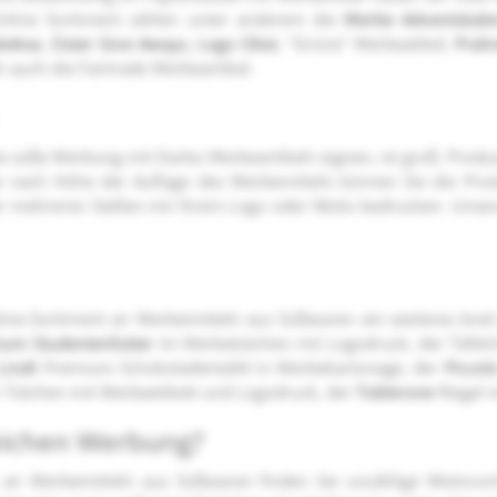
nline Sortiment zählen unter anderem die
Werbe Adventskale
kekse
,
Oster Give Aways
,
Logo Obst
, "Grüne" Werbeatikel,
Prali
 auch die Fairtrade Werbeartikel.
ie süße Werbung mit Darbo Werbeartikeln eignen, ist groß. Produz
Je nach Höhe der Auflage des Werbemittels können Sie die Pr
der mehreren Stellen mit Ihrem Logo oder Motiv bedrucken. Uns
ine-Sortiment an Werbemitteln aus Süßwaren ein weiteres brei
ium Studentenfutter
im Werbetütchen mit Logodruck, der Täfel
Lindt
Premium Schokoladentafel in Werbekartonage, der
Piccol
 Tütchen mit Werbeetikett und Logodruck, der
Toblerone
Riegel 
reichen Werbung?
lio an Werbemitteln aus Süßwaren finden Sie unzählige Motivv