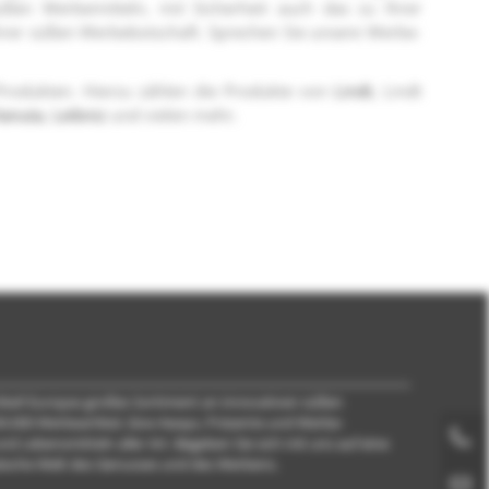
ßen Werbemitteln, mit Sicherheit auch das zu Ihrer
hrer süßen Werbebotschaft. Sprechen Sie unsere Werbe-
Produkten. Hierzu zählen die Produkte von
Lindt
, Lindt
anuta
,
Leibniz
und vielen mehr.
ikel! Europas großes Sortiment an innovativen süßen
.000 Werbeartikel, Give Aways, Präsente und Werbe-
Zum telefonischen Kontakt
d Lebensmitteln aller Art. Begeben Sie sich mit uns auf eine
päische Welt des Genusses und des Werbens.
Zum Kontaktformular