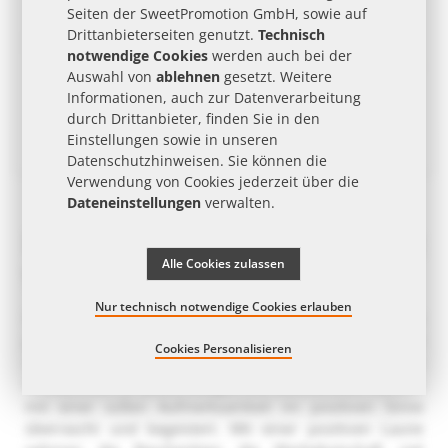
Seiten der SweetPromotion GmbH, sowie auf
Drittanbieterseiten genutzt.
Technisch
notwendige Cookies
werden auch bei der
Auswahl von
ablehnen
gesetzt. Weitere
Informationen, auch zur Datenverarbeitung
durch Drittanbieter, finden Sie in den
Einstellungen sowie in unseren
Appbox Werther's Original Bonbons mit Wunschbedruckung
37 g Werther's Original Bonbons in bedruckbarer Mini Standboden-Kartonage
Datenschutzhinweisen
. Sie können die
ab
2,40 €
| ab 15 Arb.-Tg. | ab 264 Stk.
ab
1,40 €
| ab 15 Arb.-Tg. | ab 252 Stk.
Verwendung von Cookies jederzeit über die
Dateneinstellungen
verwalten.
Erfolgreiche Werbung mit
Alle Cookies zulassen
Werther´s Original
Nur technisch notwendige Cookies erlauben
Die Werther´s Original Werbeartikel finden in einer breit
gefächerten Zielgruppe sehr großen Zuspruch. Damit ist
Cookies Personalisieren
der Werther´s Original Werbeartikel ein sehr effektives
Werbemittel für jedes Budget. Die Beschenkten werden
mit einer süßen Aufmerksamkeit im positiven Sinne
überrascht und begeistert. Mit einer positiven Laune