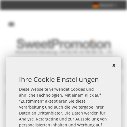
Deutsch
Persönliche Beratung +49 (0) 40 33 98 88 76 - 10
x
Suche
Ihre Cookie Einstellungen
Filter
Diese Webseite verwendet Cookies und
ähnliche Technologien. Mit einem Klick auf
Werther´s Original Werbeartikel
In
"Zustimmen" akzeptieren Sie diese
abst
Verarbeitung und auch die Weitergabe Ihrer
Reih
Daten an Drittanbieter. Die Daten werden für
Analyse, Retargeting und zur Ausspielung von
personalisierten Inhalten und Werbung auf