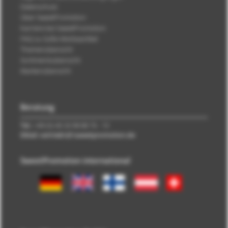
Datenschutz
Über SweetPromotion
Karriere bei SweetPromotion
FAQ zu Süße Werbeartikel
Themenübersicht
Sortimentsübersicht
Markenübersicht
Beratung
Tel.:
+49 (0) 40 33 98 88 76 - 10
EMail: vertrieb\@\sweetpromotion.de
SweetPromotion international