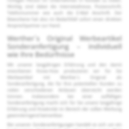
Wichtig sind dabei die Internetadresse, Postanschrift,
Telefonnummer wie auch die E-Mail Anschrift. Der
Beworbene hat also im Bedarfsfall sofort einen direkten
Ansprechpartner zur Hand.
Werther´s Original Werbeartikel
Sonderanfertigung – individuell
wie Ihre Bedürfnisse
Mit unserer langjährigen Erfahrung und den damit
erworbenen Know-How produzieren wir für Sie
Werbeartikel mit Werther´s Original als
Sonderanfertigung, die für Ihre potentiellen Kunden zu
vielen verschiedenen Anlässen überreicht werden
können. Insbesondere bei einer auffälligen
Sonderanfertigung macht sich für Sie unsere langjährige
Erfahrung und Kreativität im Bereich der süßen Werbung
gewinnbringend bemerkbar.
Bei unseren Sonderanfertigungen handelt es sich um ein