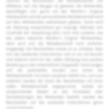
nehmen die Beschenkten die Werbebotschaft viel
effektiver auf. Die Neugier ist geweckt, die Werbenden
beschäftigen sich gerne mit den Werther´s Original
Werbeartikel und die personalisierte Werbebotschaft wird
auf dem Werbeartikel aufmerksam gelesen. Somit wird
die Werbung entsprechend gut einprägt. Befindet sich
innerhalb der Verpackung dann noch eine Leckerei, wie
das jedem bekannte Werther´s Original Werbeartikel,
dann wird sich die Werbebotschaft noch einfacher
eingeprägt. Die Beschenkten wissen es zu schätzen, dass
sich das werbende Unternehmen sich so um sie bemüht
und dadurch wird mit der süßen Werbung eine positive
Beziehung zu den Unternehmen hergestellt. Somit prägen
sich die potentiellen Kunden zum einem die
Werbebotschaft mit einem positiven Gefühl ein, und zum
anderem werden die Sinne der Beschenkten mit einer
süßen Werbebotschaft angesprochen. Sobald ein
entsprechender Bedarf an den Produkten oder
Dienstleistungen des Werbenden besteht, werden die
Beschenkten auf das werbende Unternehmen gerne
zurück kommen.