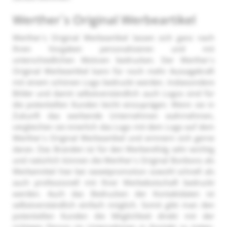
Werther´s Original Werbeartikel
Werther´s Original Werbeartikel lassen sich ganz nach
Ihren Vorgaben personalisieren und mit
unterschiedlichen Motiven bedrucken. Der Werther´s
Original Werbeartikel kann für noch mehr Aussagekraft
mit einem schönen Logo bedruckt werden. Insbesondere
Bilder und damit selbstverständlich auch Logos sind für
die potentiellen Kunden leicht einzuprägen. Wenn sie in
Zukunft das werbende Unternehmen wahrnehmen,
vergleichen sie innerlich das Logo mit dem Logo auf dem
Werther´s Original Werbeartikel und erinnern sich gerne
daran. Das Branden ist für den Werberefolg sehr wichtig
und natürlich können die Werther´s Original Bonbons als
Werbemittel hier bei sweetpromotion sowohl schnell als
auch professionell mit Ihrer Werbebotschaft bedruckt
werden. Auch das Bedrucken der Kontaktdaten ist
selbstverständlich einfach möglich. Somit gibt man den
potentiellen Kunden die Möglichkeit direkt mit der
richtigen Person im Unternehmen in Kontakt zu treten.