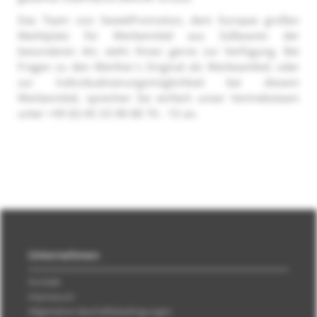
Das Team von SweetPromotion, dem Europas großen
Marktplatz für Werbemittel aus Süßwaren der
besonderen Art, steht Ihnen gerne zur Verfügung. Bei
Fragen zu den Werther´s Original als Werbeartikel; oder
zur Individualisierungsmöglichkeit bei diesem
Werbemittel, sprechen Sie einfach unser Vertriebsteam
unter +49 (0) 40 33 98 88 76 - 10 an.
Unternehmen
Kontakt
Impressum
Allgemeine Geschäftsbedingungen