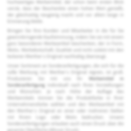
hochwertiges Werbemittel, der schon beim ersten Blick
verrät, dass der Beschenkte einen hohen Wert genießt,
der gleichzeitig neugierig macht und vor allem lange in
Erinnerung bleibt.
Bringen Sie Ihre Kunden und Mitarbeiter in die für Sie
gewinnbringende Kaufstimmung, indem Sie sie mit einem
ganz besonderen Werbeartikel beschenken, der in Form,
Motiv, Werbebotschaft, Qualität und nicht zuletzt mit den
leckeren Werther´s Original nachhaltig überzeugt.
Unser Sortiment an Sonderanfertigungen, die sich für die
süße Werbung mit Werther´s Original eignen, ist groß.
Produzieren Sie mit uns Ihr
Werbemittel in
Sonderanfertigung
individuell nach Ihren Vorstellungen
und Wünschen. Je nach Höhe der Auflage des
Werbemittels können Sie die Produktfarbe in Ihrer
Unternehmensfarbe wählen und den Werbeartikel mit
den Werther´s Original an einer oder mehreren Stellen
mit Ihrem Logo oder Motiv bedrucken. Unsere
Sonderanfertigungen erlauben auch einen Druck über die
gesamte Oberfläche (Allover Druck).