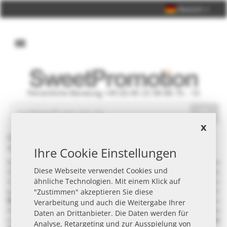
Deutsch
Persönliche Beratung +49 (0) 40 33 98 88 76 - 10
Suche
x
Oblaten Lebkuchen als Werbeartikel - individuell &
schnell mit Werbedruck
Ihre Cookie Einstellungen
Mit Oblaten Lebkuchen als
Werbeartikel
sprechen Sie Ihre
Diese Webseite verwendet Cookies und
Zielgruppe sympathisch an und bleiben im Gedächtnis. Als
ähnliche Technologien. Mit einem Klick auf
Gastroartikel, am POS oder auf Messen funktionieren sie besonders
gut. Über Verpackung, Etikett oder Beilegerkarte integrieren Sie Ihr
"Zustimmen" akzeptieren Sie diese
Branding
passend zur Aktion. Bedarf wählen Sie Ihren favorisierten
Verarbeitung und auch die Weitergabe Ihrer
Werbeartikel oder sprechen Sie unseren Vertrieb an. Profitieren Sie
Daten an Drittanbieter. Die Daten werden für
von unserem sehr umfangreichem Sortiment mit
sehr vielen
Analyse, Retargeting und zur Ausspielung von