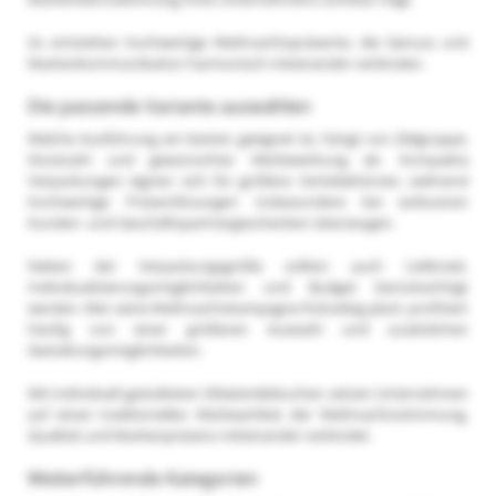
So entstehen hochwertige Weihnachtspräsente, die Genuss und
Markenkommunikation harmonisch miteinander verbinden.
Die passende Variante auswählen
Welche Ausführung am besten geeignet ist, hängt von Zielgruppe,
Stückzahl und gewünschter Werbewirkung ab. Kompakte
Verpackungen eignen sich für größere Verteilaktionen, während
hochwertige Präsentlösungen insbesondere bei exklusiven
Kunden- und Geschäftspartnergeschenken überzeugen.
Neben der Verpackungsgröße sollten auch Lieferzeit,
Individualisierungsmöglichkeiten und Budget berücksichtigt
werden. Wer seine Weihnachtskampagne frühzeitig plant, profitiert
häufig von einer größeren Auswahl und zusätzlichen
Gestaltungsmöglichkeiten.
Mit individuell gestalteten Oblatenlebkuchen setzen Unternehmen
auf einen traditionellen Werbeartikel, der Weihnachtsstimmung,
Qualität und Markenpräsenz miteinander verbindet.
Weiterführende Kategorien