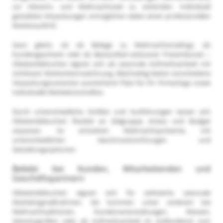
zur Advents- und Weihnachtszeit zu verbinden. Individuell
gestaltete Verpackungen ermöglichen dabei einen professionellen
Markenauftritt.
Ganz gleich, ob als Beilage zu Weihnachtsmailings, als
Kundengeschenk oder als Bestandteil exklusiver Präsentboxen –
Oblatenlebkuchen eignen sich als saisonale Aufmerksamkeit mit
sichtbarer Markenkennzeichnung. Gleichzeitig bieten verschiedene
Verpackungsvarianten ausreichend Platz für Ihr Firmenlogo sowie
individuelle Werbebotschaften.
Durch unterschiedliche Größen und Ausführungen lassen sich
Oblatenlebkuchen flexibel an Zielgruppe, Anlass und Budget
anpassen. So entstehen Weihnachtspräsente, mit
unterschiedlichen Geschmacksrichtungen und
Gestaltungsoptionen.
Beliebt bei Kunden, Mitarbeitenden und
Geschäftspartnern
Oblatenlebkuchen eignen sich für zahlreiche saisonale
Marketingmaßnahmen. Sie kommen unter anderem bei
Weihnachtsaktionen, Kundenveranstaltungen, Messen,
Adventsgrüßen oder als Aufmerksamkeit im Außendienst zum