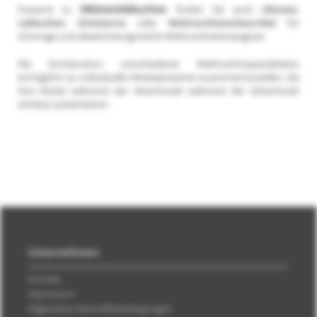
Passend zu
Oblatenlebkuchen
finden Sie auch
Oblaten
,
Lebkuchen
,
Zimtsterne
oder
Weihnachtswerbeartikel
für
stimmige und abwechslungsreiche Weihnachtskampagnen.
Die Kombination verschiedener Weihnachtsspezialitäten
ermöglicht es, individuelle Werbepräsente zusammenzustellen, die
Ihre Marke während der Adventszeit während der Adventszeit
sichtbar präsentieren.
Unternehmen
Kontakt
Impressum
Allgemeine Geschäftsbedingungen