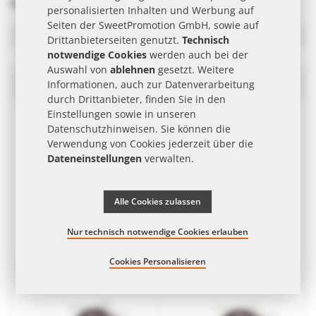
Marken
- jetzt Angebot anfordern.
personalisierten Inhalten und Werbung auf
Seiten der SweetPromotion GmbH, sowie auf
Filter
Drittanbieterseiten genutzt.
Technisch
notwendige Cookies
werden auch bei der
Auswahl von
ablehnen
gesetzt. Weitere
Oblatenlebkuchen als Werbeartikel
In
Informationen, auch zur Datenverarbeitung
abst
durch Drittanbieter, finden Sie in den
Reih
Einstellungen sowie in unseren
Datenschutzhinweisen
. Sie können die
Verwendung von Cookies jederzeit über die
Dateneinstellungen
verwalten.
Alle Cookies zulassen
Nur technisch notwendige Cookies erlauben
Präsent Weihnachtspaket
Präsent Spezialitäten-Paket Exclusiv
Cookies Personalisieren
ab
30,50 €
| ab 7 Arb.-Tg. | ab 1
ab
43,50 €
| ab 7 Arb.-Tg. | ab 1