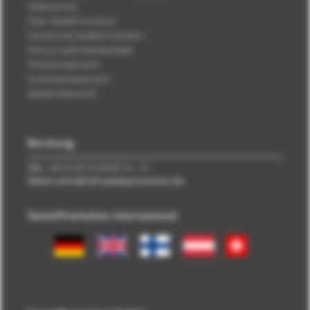
Datenschutz
Über SweetPromotion
Karriere bei SweetPromotion
FAQ zu Süße Werbeartikel
Themenübersicht
Sortimentsübersicht
Markenübersicht
Beratung
Tel.:
+49 (0) 40 33 98 88 76 - 10
EMail: vertrieb\@\sweetpromotion.de
SweetPromotion international