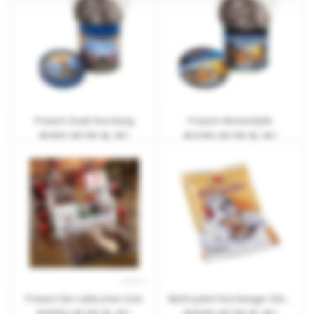
Präsent Stadt Nürnberg
Präsent Winteridylle
ab
9,95 €
| ab 7 Arb.-Tg. | ab 1
ab
51,00 €
| ab 7 Arb.-Tg. | ab 1
Präsent Der Lebkuchen Solo
Betthupferl Nürnberger Oblaten-Lebkuchen glasiert
ab
29,95 €
| ab 7 Arb.-Tg. | ab 1
ab
50,40 €
| ab 7 Arb.-Tg. | ab 1