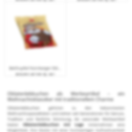
Betthupferl Nürnberger Oblaten-Lebkuchen schokoliert
ab
62,40 €
| ab 7 Arb.-Tg. | ab 1
Oblatenlebkuchen als Werbeartikel – ein
Weihnachtsklassiker mit traditionellem Charme
Oblatenlebkuchen gehören zu den bekanntesten
Weihnachtsspezialitäten und stehen seit Generationen für Genuss,
Tradition und festliche Stimmung. Als saisonaler Werbeartikel
bieten
Oblatenlebkuchen mit Logo
Unternehmen eine
Möglichkeit, ihre Marke mit einer hochwertigen Aufmerksamkeit