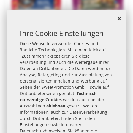
x
Ihre Cookie Einstellungen
Diese Webseite verwendet Cookies und
Lorenz Nic Nac´s im Werbeschuber mit Logodruck
Lorenz Nuss & Frucht Mix mit Joghurt Pops im Werbeschuber mit Logodruck
ähnliche Technologien. Mit einem Klick auf
ab
2,04 €
| ab 10 Arb.-Tg. | ab 500 Stk.
ab
2,20 €
| ab 10 Arb.-Tg. | ab 500 Stk.
"Zustimmen" akzeptieren Sie diese
Verarbeitung und auch die Weitergabe Ihrer
Daten an Drittanbieter. Die Daten werden für
Analyse, Retargeting und zur Ausspielung von
personalisierten Inhalten und Werbung auf
Seiten der SweetPromotion GmbH, sowie auf
Drittanbieterseiten genutzt.
Technisch
notwendige Cookies
werden auch bei der
Auswahl von
ablehnen
gesetzt. Weitere
Informationen, auch zur Datenverarbeitung
durch Drittanbieter, finden Sie in den
Lorenz Erdnüsse geröstet & gesalzen im Werbeschuber mit Logodruck
3D Präsent Lorenz Nic Nacs mit Werbedruck
Einstellungen sowie in unseren
ab
1,67 €
| ab 10 Arb.-Tg. | ab 500 Stk.
ab
2,59 €
| ab 10 Arb.-Tg. | ab 100 Stk.
Datenschutzhinweisen
. Sie können die