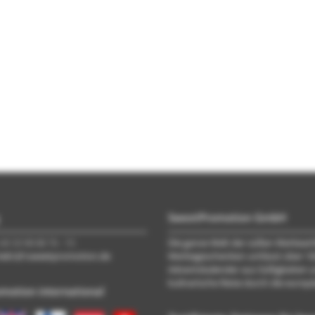
SweetPromotion GmbH
 40 33 98 88 76 - 10
Die ganze Welt der süßen Werbeart
trieb\@\sweetpromotion.de
Werbegeschenken umfasst über 100
Adventskalender aus Süßigkeiten un
kulinarische Reise durch die euro
motion international