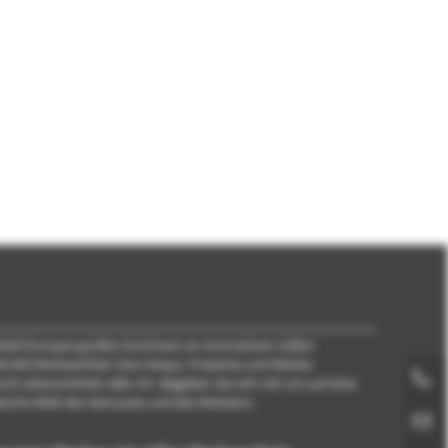
ikel! Europas großes Sortiment an innovativen süßen
.000 Werbeartikel, Give Aways, Präsente und Werbe-
Zum telefonischen Kontakt
d Lebensmitteln aller Art. Begeben Sie sich mit uns auf eine
päische Welt des Genusses und des Werbens.
Zum Kontaktformular