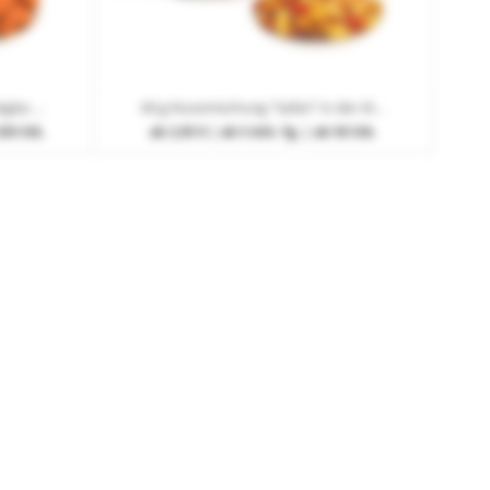
Trüffel-Pekannüsse im Schraubglas mit Werbedruck
60 g Nussmischung "Safari" in der Aludose mit Frontetikett
250 Stk.
ab
2,95 €
| ab 5 Arb.-Tg. | ab 50 Stk.