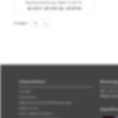
90 g Nussmischung "Safari" in der Aludose mit Frontetikett
ab
3,45 €
| ab 5 Arb.-Tg. | ab 50 Stk.
Anzeigen
Unternehmen
Beratung
Tel.:
+49 (0)
Kontakt
EMail: ver
Impressum
Allgemeine Geschäftsbedingungen
Datenschutz
SweetPro
Über SweetPromotion