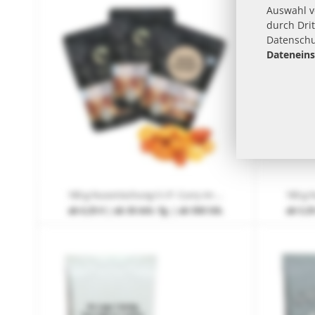
Auswahl 
durch Drit
Datenschu
Dateneins
180 g Nussmischung V.I.P. Curry im Standbodenbeutel mit großer Werbefläche
ab
6,35 €
| ab 30 Arb.-Tg. | ab 500 Stk.
ab
5,35