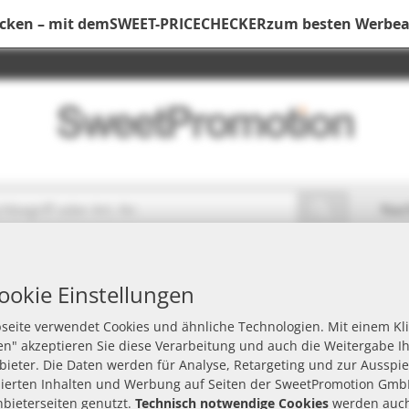
ecken – mit dem
SWEET-PRICECHECKER
zum besten Werbear
Nac
e
ookie Einstellungen
seite verwendet Cookies und ähnliche Technologien. Mit einem Kli
n" akzeptieren Sie diese Verarbeitung und auch die Weitergabe I
Marke
Verpackung
Werbeanbringung
nbieter. Die Daten werden für Analyse, Retargeting und zur Ausspi
sierten Inhalten und Werbung auf Seiten der SweetPromotion Gmb
nbieterseiten genutzt.
Technisch notwendige Cookies
werden auch