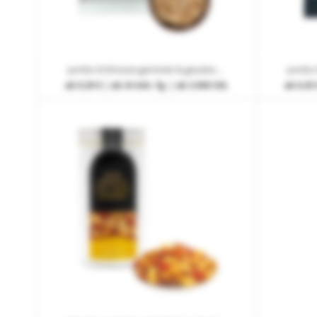
Jumbo Erdnüsse geröstet & gesalzen im Flowpack mit Werbedruck 1-farbig
ab
0,39 €
| ab 24 Arb.-Tg. | ab 3.000 Stk.
ab
0,45 