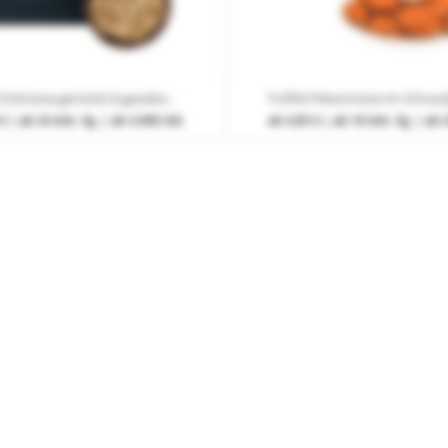
Jumbo Erdnüsse geröstet & gesalzen im Flowpack mit Werbedruck 4-farbig
€
| ab 24 Arb.-Tg. | ab 3.000 Stk.
ab
4,85 €
| ab 18 Arb.-Tg. | ab 