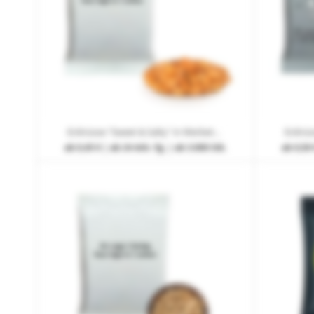
Erdnüsse "Sweet & Salty" in Werbetüte mit Werbedruck 1-farbig
ab
0,45 €
| ab 24 Arb.-Tg. | ab 3.000 Stk.
ab
0,50 