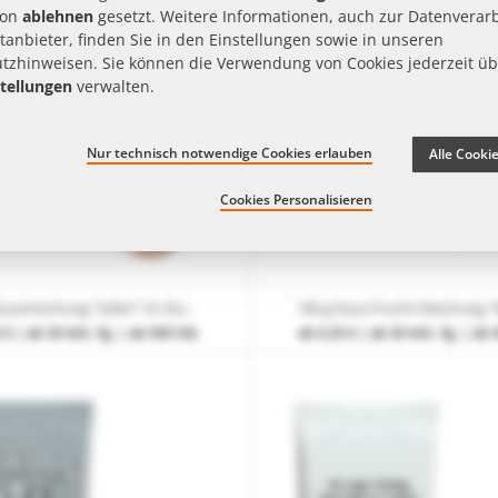
von
ablehnen
gesetzt. Weitere Informationen, auch zur Datenverar
tanbieter, finden Sie in den Einstellungen sowie in unseren
tzhinweisen
. Sie können die Verwendung von Cookies jederzeit üb
tellungen
verwalten.
Nur technisch notwendige Cookies erlauben
Alle Cooki
Cookies Personalisieren
180 g Nussmischung "Safari" im Standbodenbeutel mit großer Werbefläche
 €
| ab 30 Arb.-Tg. | ab 500 Stk.
ab
6,35 €
| ab 30 Arb.-Tg. | ab 