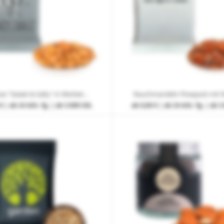
Erdnüsse "Sweet & Salty" in Werbetüte mit Werbedruck 4-farbig
€
| ab 24 Arb.-Tg. | ab 3.000 Stk.
ab
0,60 €
| ab 24 Arb.-Tg. | ab 3