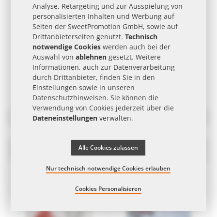
Analyse, Retargeting und zur Ausspielung von
Rabatte
Express
unter 250 Stk.
personalisierten Inhalten und Werbung auf
Seiten der SweetPromotion GmbH, sowie auf
Pricechecker
Alle Adventskalender
Befüllbare Kalender
Drittanbieterseiten genutzt.
Technisch
Rätsel-Kalender
Mini Adventskalender
Din A4 Kalender
notwendige Cookies
werden auch bei der
Auswahl von
ablehnen
gesetzt. Weitere
Din A5 Kalender
Wand-Kalender
Tisch-Kalender
Informationen, auch zur Datenverarbeitung
Runde Kalender
Quadratische Kalender
durch Drittanbieter, finden Sie in den
Einstellungen sowie in unseren
3D Adventskalender
Kalender in LKW-Form
Datenschutzhinweisen
. Sie können die
Verwendung von Cookies jederzeit über die
Filter
Dateneinstellungen
verwalten.
Alle Cookies zulassen
Befüllbare Werbe Adventskalender
In
abst
Reih
Nur technisch notwendige Cookies erlauben
Cookies Personalisieren