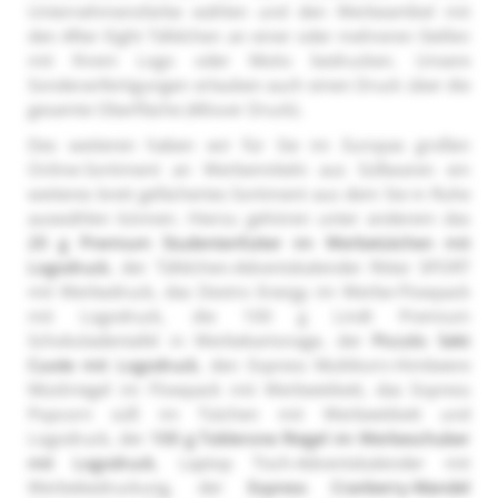
Unternehmensfarbe wählen und den Werbeartikel mit
den After Eight Täfelchen an einer oder mehreren Stellen
mit Ihrem Logo oder Motiv bedrucken. Unsere
Sonderanfertigungen erlauben auch einen Druck über die
gesamte Oberfläche (Allover Druck).
Des weiteren haben wir für Sie im Europas großen
Online-Sortiment an Werbemitteln aus Süßwaren ein
weiteres breit gefächertes Sortiment aus dem Sie in Ruhe
auswählen können. Hierzu gehören unter anderem das
20 g Premium Studentenfutter im Werbetütchen mit
Logodruck
, der Täfelchen-Adventskalender Ritter SPORT
mit Werbedruck, das Dextro Energy im Werbe-Flowpack
mit Logodruck, die 100 g Lindt Premium
Schokoladentafel in Werbekartonage, der
Piccolo Sekt
Cuvée mit Logodruck
, den Express Multikorn-Himbeere
Müsliriegel im Flowpack mit Werbeetikett, das Express
Popcorn süß im Tütchen mit Werbeetikett und
Logodruck, der
100 g Toblerone Riegel im Werbeschuber
mit Logodruck
, Laptop Tisch-Adventskalender mit
Werbebedruckung, der
Express Cranberry-Mandel