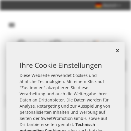
Deutsch
x
Persönliche Beratung +49 (0) 40 33 98 88 76 - 10
Ihre Cookie Einstellungen
Suche
Diese Webseite verwendet Cookies und
ähnliche Technologien. Mit einem Klick auf
"Zustimmen" akzeptieren Sie diese
Verarbeitung und auch die Weitergabe Ihrer
Daten an Drittanbieter. Die Daten werden für
Coppenrath Werbeartikel
Analyse, Retargeting und zur Ausspielung von
personalisierten Inhalten und Werbung auf
Wir können keine Produkte entsprechend dieser Auswahl
Seiten der SweetPromotion GmbH, sowie auf
finden
Drittanbieterseiten genutzt.
Technisch
notwendige Cookies
werden auch bei der