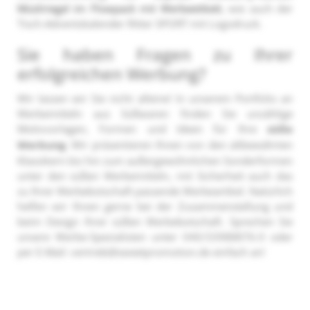
Müsliriegel im Flowpack mit Werbeetikett
, wie auch der
Tisch-Adventskalender Ritter SPORT mit Logodruck.
Sie haben Fragen zu Ihrer
erfolgreichen Werbung?
Wir lassen wir Sie nicht alleine! In unserem Portfolio an
Werbemitteln aus Süßwaren finden Sie unzählige
Motivvorlagen, Formen und Ideen für Ihre
süße
Werbung
. Wir präsentieren Ihnen von den altbewährten
Klassikern bis hin zum außergewöhnlichen Sonderformen
unter den süßen Werbemitteln, mit Sicherheit auch das
zu Ihrer Werbebotschaft passende Werbeartikel. Natürlich
helfen wir Ihnen gerne bei der Zusammenstellung und
beim Design Ihrer süßen Werbebotschaft. Sprechen Sie
unsere Werbe-Spezialisten unter 040/33988876-0 oder
per E-Mail: vertrieb@sweetpromotion.de einfach an!