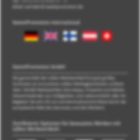
Tel.:
+49 (0) 40 33 98 88 76 - 10
EMail: vertrieb\@\sweetpromotion.de
SweetPromotion international
SweetPromotion GmbH
Die ganze Welt der süßen Werbeartikel! Europas großes
Sortiment an innovativen süßen Werbegeschenken umfasst
über 100.000 Werbeartikel, Give Aways, Präsente und Werbe-
Adventskalender aus Süßigkeiten und Lebensmitteln aller Art.
Begeben Sie sich mit uns auf eine kulinarische Reise durch die
europäische Welt des Genusses und des Werbens.
Zertifizierte Optionen für bewusstes Werben mit
süßen Werbeartikeln