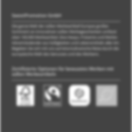
SweetPromotion GmbH
Die ganze Welt der süßen Werbeartikel! Europas großes
Sortiment an innovativen süßen Werbegeschenken umfasst
über 100.000 Werbeartikel, Give Aways, Präsente und Werbe-
Adventskalender aus Süßigkeiten und Lebensmitteln aller Art.
Begeben Sie sich mit uns auf eine kulinarische Reise durch die
europäische Welt des Genusses und des Werbens.
Zertifizierte Optionen für bewusstes Werben mit
süßen Werbeartikeln