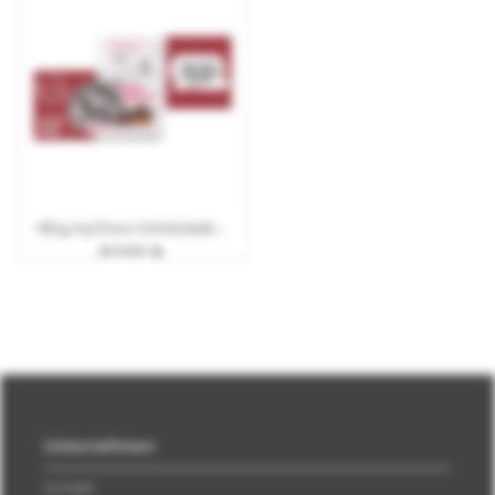
180 g myChoco Schokoladentafel Brezel-Brownie mit Werbebanderole
ab 10 Arb.-Tg.
Unternehmen
Kontakt