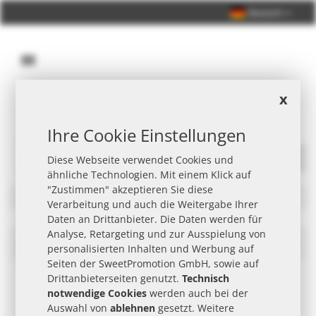
Deutsch
x
Persönliche Beratung +49 (0) 40 33 98 88 76 - 10
Ihre Cookie Einstellungen
Diese Webseite verwendet Cookies und
Suche
ähnliche Technologien. Mit einem Klick auf
"Zustimmen" akzeptieren Sie diese
Filter
Verarbeitung und auch die Weitergabe Ihrer
Daten an Drittanbieter. Die Daten werden für
Analyse, Retargeting und zur Ausspielung von
myChoco Werbeartikel
In
personalisierten Inhalten und Werbung auf
abst
Seiten der SweetPromotion GmbH, sowie auf
Reih
Drittanbieterseiten genutzt.
Technisch
notwendige Cookies
werden auch bei der
Auswahl von
ablehnen
gesetzt. Weitere