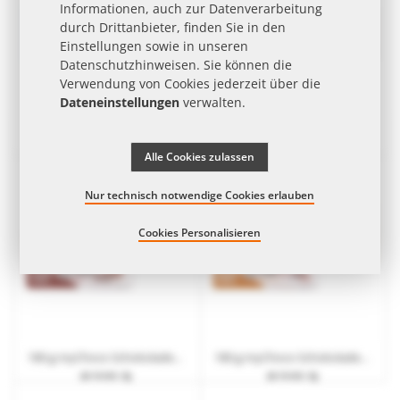
Informationen, auch zur Datenverarbeitung
durch Drittanbieter, finden Sie in den
Einstellungen sowie in unseren
Datenschutzhinweisen
. Sie können die
Verwendung von Cookies jederzeit über die
Dateneinstellungen
verwalten.
180 g myChoco Schokoladentafel Vollmilch mit Werbebanderole
180 g myChoco Schokoladentafel Mandel-Honig-Meersalz mit Werbebanderole
ab 10 Arb.-Tg.
ab 10 Arb.-Tg.
Alle Cookies zulassen
Nur technisch notwendige Cookies erlauben
Cookies Personalisieren
180 g myChoco Schokoladentafel Keks-Crunch mit Werbebanderole
180 g myChoco Schokoladentafel Karamell-Meersalz mit Werbebanderole
ab 10 Arb.-Tg.
ab 10 Arb.-Tg.