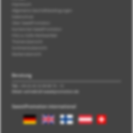
Impressum
Allgemeine Geschäftsbedingungen
Datenschutz
Über SweetPromotion
Karriere bei SweetPromotion
FAQ zu Süße Werbeartikel
Themenübersicht
Sortimentsübersicht
Markenübersicht
Beratung
Tel.:
+49 (0) 40 33 98 88 76 - 10
EMail: vertrieb\@\sweetpromotion.de
SweetPromotion international