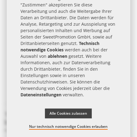
"Zustimmen" akzeptieren Sie diese
Verarbeitung und auch die Weitergabe Ihrer
Daten an Drittanbieter. Die Daten werden für
Analyse, Retargeting und zur Ausspielung von
personalisierten Inhalten und Werbung auf
Seiten der SweetPromotion GmbH, sowie auf
Drittanbieterseiten genutzt.
Technisch
notwendige Cookies
werden auch bei der
Auswahl von
ablehnen
gesetzt. Weitere
Informationen, auch zur Datenverarbeitung
durch Drittanbieter, finden Sie in den
Einstellungen sowie in unseren
Das Produktdesign kann von den Abbildungen abweichen.
Datenschutzhinweisen
. Sie können die
Verwendung von Cookies jederzeit über die
Dateneinstellungen
verwalten.
10 g Lindt Osterboten im
Alle Cookies zulassen
bedruckbaren Werbeaufsteller
Nur technisch notwendige Cookies erlauben
Artikelnummer
238-3770