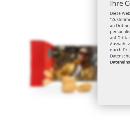
Ihre C
der
Bildergalerie
Diese Web
springen
"Zustimme
an Dritta
personali
auf Dritta
Auswahl 
durch Drit
Datenschu
Dateneins