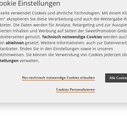
ookie Einstellungen
der
mit Logodruck
Bildergalerie
Artikelnummer
289-5502
seite verwendet Cookies und ähnliche Technologien. Mit einem Kli
springen
n" akzeptieren Sie diese Verarbeitung und auch die Weitergabe I
P
Preis:
nbieter. Die Daten werden für Analyse, Retargeting und zur Ausspi
sierten Inhalten und Werbung auf Seiten der SweetPromotion Gmb
Lieferzeit:
nbieterseiten genutzt.
Technisch notwendige Cookies
werden auch
Mindestabnahmemenge:
von
ablehnen
gesetzt. Weitere Informationen, auch zur Datenverar
Verfügbarkeit:
tanbieter, finden Sie in den Einstellungen sowie in unseren
tzhinweisen
. Sie können die Verwendung von Cookies jederzeit üb
tellungen
verwalten.
Nur technisch notwendige Cookies erlauben
Alle Cooki
Cookies Personalisieren