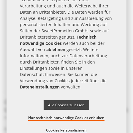
Verarbeitung und auch die Weitergabe Ihrer
Daten an Drittanbieter. Die Daten werden für
Analyse, Retargeting und zur Ausspielung von
personalisierten Inhalten und Werbung auf
Seiten der SweetPromotion GmbH, sowie auf
Drittanbieterseiten genutzt.
Technisch
notwendige Cookies
werden auch bei der
Auswahl von
ablehnen
gesetzt. Weitere
Informationen, auch zur Datenverarbeitung
durch Drittanbieter, finden Sie in den
Einstellungen sowie in unseren
Das Produktdesign kann von den Abbildungen abweichen.
Datenschutzhinweisen
. Sie können die
Verwendung von Cookies jederzeit über die
Dateneinstellungen
verwalten.
Original Sahne Muh-Muhs Toffees in
Alle Cookies zulassen
Geschenkbox Schleife und Werbedruck
Artikelnummer
365-4519
Nur technisch notwendige Cookies erlauben
Preis:
Cookies Personalisieren