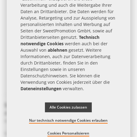
Verarbeitung und auch die Weitergabe Ihrer
Daten an Drittanbieter. Die Daten werden für
Analyse, Retargeting und zur Ausspielung von
personalisierten Inhalten und Werbung auf
Seiten der SweetPromotion GmbH, sowie auf
Drittanbieterseiten genutzt.
Technisch
notwendige Cookies
werden auch bei der
Auswahl von
ablehnen
gesetzt. Weitere
Informationen, auch zur Datenverarbeitung
durch Drittanbieter, finden Sie in den
Einstellungen sowie in unseren
Das Produktdesign kann von den Abbildungen abweichen.
Datenschutzhinweisen
. Sie können die
Verwendung von Cookies jederzeit über die
Dateneinstellungen
verwalten.
Mini-Schokokuss in Werbekartonage
Alle Cookies zulassen
mit Rundum-Werbedruck
Nur technisch notwendige Cookies erlauben
Artikelnummer
114-6049
Lieferzeit:
Cookies Personalisieren