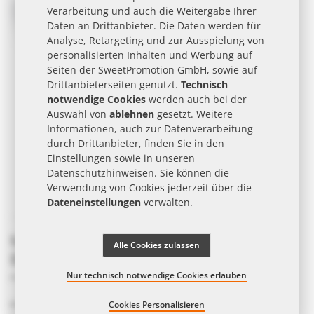
Verarbeitung und auch die Weitergabe Ihrer
Daten an Drittanbieter. Die Daten werden für
Analyse, Retargeting und zur Ausspielung von
personalisierten Inhalten und Werbung auf
Seiten der SweetPromotion GmbH, sowie auf
Drittanbieterseiten genutzt.
Technisch
notwendige Cookies
werden auch bei der
Auswahl von
ablehnen
gesetzt. Weitere
Informationen, auch zur Datenverarbeitung
durch Drittanbieter, finden Sie in den
Einstellungen sowie in unseren
Das Produktdesign kann von den Abbildungen abweichen.
Datenschutzhinweisen
. Sie können die
Verwendung von Cookies jederzeit über die
Dateneinstellungen
verwalten.
Medizinbox mit 10 Compli´mints im
Alle Cookies zulassen
Blister mit Logodruck
Nur technisch notwendige Cookies erlauben
Artikelnummer
257-4766
Preis:
Cookies Personalisieren