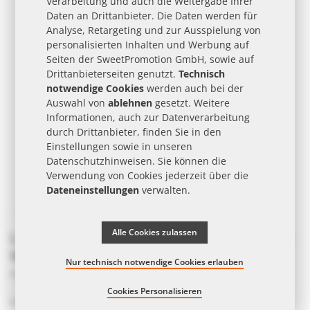
Verarbeitung und auch die Weitergabe Ihrer
Daten an Drittanbieter. Die Daten werden für
Analyse, Retargeting und zur Ausspielung von
personalisierten Inhalten und Werbung auf
Seiten der SweetPromotion GmbH, sowie auf
Drittanbieterseiten genutzt.
Technisch
notwendige Cookies
werden auch bei der
Auswahl von
ablehnen
gesetzt. Weitere
Informationen, auch zur Datenverarbeitung
durch Drittanbieter, finden Sie in den
Einstellungen sowie in unseren
Das Produktdesign kann von den Abbildungen abweichen.
Datenschutzhinweisen
. Sie können die
Verwendung von Cookies jederzeit über die
Dateneinstellungen
verwalten.
Alle Cookies zulassen
Lakritz Bonbons stark im Flowpack mit
Werbedruck
Nur technisch notwendige Cookies erlauben
Artikelnummer
237-2119
Cookies Personalisieren
Lieferzeit: