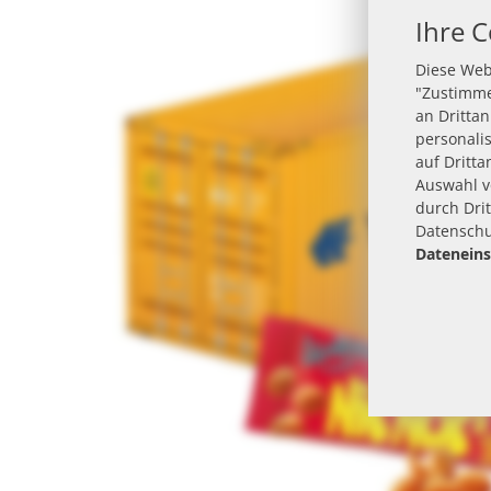
der
Ihre C
Bildergalerie
springen
Diese Web
"Zustimme
an Dritta
personali
auf Dritta
Auswahl 
durch Drit
Datenschu
Dateneins