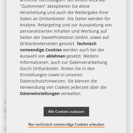
"Zustimmen" akzeptieren Sie diese
Verarbeitung und auch die Weitergabe Ihrer
Daten an Drittanbieter. Die Daten werden für
Analyse, Retargeting und zur Ausspielung von
personalisierten Inhalten und Werbung auf
Seiten der SweetPromotion GmbH, sowie auf
Drittanbieterseiten genutzt.
Technisch
notwendige Cookies
werden auch bei der
Auswahl von
ablehnen
gesetzt. Weitere
Informationen, auch zur Datenverarbeitung
durch Drittanbieter, finden Sie in den
Das Produktdesign kann von den Abbildungen abweichen.
Einstellungen sowie in unseren
Datenschutzhinweisen
. Sie können die
Verwendung von Cookies jederzeit über die
Dateneinstellungen
verwalten.
15 g Express Bio Traubenzucker-Drops
im Flowpack mit Werbereiter
Alle Cookies zulassen
Artikelnummer
228-1343
Nur technisch notwendige Cookies erlauben
Preis: