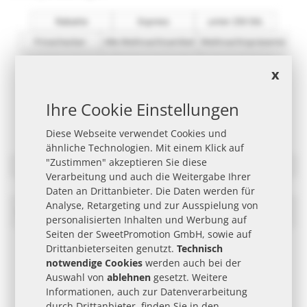
Rabatte
Express
unter 250 Stk.
Pricechecker
Alle Weihnachtsartikel
Weihnachtspräsente
3D Weihnachtsartikel
Weihnachtsmailing
Adventskalender
x
Weihnachtsmänner
Weihnachtstee
Weihnachtsgebäck
XMas Lebkuchen
XMas Stanniolfiguren
Ihre Cookie Einstellungen
Weihnachtliche Pralinen
XMas Backmischungen
Diese Webseite verwendet Cookies und
ähnliche Technologien. Mit einem Klick auf
"Zustimmen" akzeptieren Sie diese
Filter
Verarbeitung und auch die Weitergabe Ihrer
Daten an Drittanbieter. Die Daten werden für
Analyse, Retargeting und zur Ausspielung von
Weihnachts Werbeartikel
In
personalisierten Inhalten und Werbung auf
abst
Seiten der SweetPromotion GmbH, sowie auf
Reih
Drittanbieterseiten genutzt.
Technisch
notwendige Cookies
werden auch bei der
Auswahl von
ablehnen
gesetzt. Weitere
Informationen, auch zur Datenverarbeitung
durch Drittanbieter, finden Sie in den