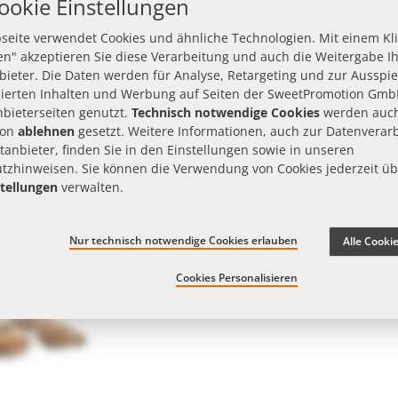
ookie Einstellungen
der
Schleife und Werbek
Bildergalerie
seite verwendet Cookies und ähnliche Technologien. Mit einem Kli
Artikelnummer
595-9837
springen
n" akzeptieren Sie diese Verarbeitung und auch die Weitergabe I
P
Preis:
nbieter. Die Daten werden für Analyse, Retargeting und zur Ausspi
sierten Inhalten und Werbung auf Seiten der SweetPromotion Gmb
Lieferzeit:
nbieterseiten genutzt.
Technisch notwendige Cookies
werden auch
Mindestabnahmemenge:
von
ablehnen
gesetzt. Weitere Informationen, auch zur Datenverar
Verfügbarkeit:
tanbieter, finden Sie in den Einstellungen sowie in unseren
tzhinweisen
. Sie können die Verwendung von Cookies jederzeit üb
tellungen
verwalten.
Nur technisch notwendige Cookies erlauben
Alle Cooki
Cookies Personalisieren