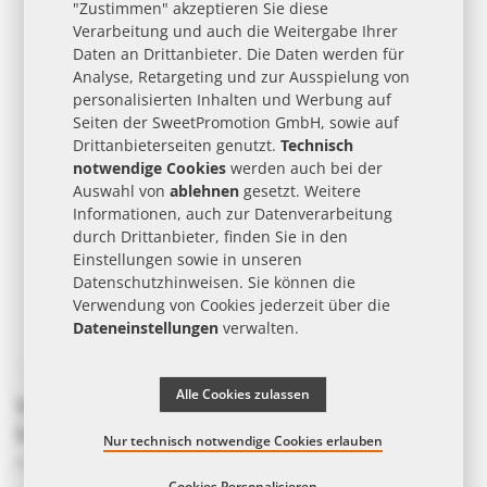
"Zustimmen" akzeptieren Sie diese
Verarbeitung und auch die Weitergabe Ihrer
Daten an Drittanbieter. Die Daten werden für
Analyse, Retargeting und zur Ausspielung von
personalisierten Inhalten und Werbung auf
Seiten der SweetPromotion GmbH, sowie auf
Drittanbieterseiten genutzt.
Technisch
notwendige Cookies
werden auch bei der
Auswahl von
ablehnen
gesetzt. Weitere
Informationen, auch zur Datenverarbeitung
durch Drittanbieter, finden Sie in den
Einstellungen sowie in unseren
Datenschutzhinweisen
. Sie können die
Das Produktdesign kann von den Abbildungen abweichen.
Verwendung von Cookies jederzeit über die
Dateneinstellungen
verwalten.
Alle Cookies zulassen
Werbekarte Maistro Suppenpulver
Meine klare Suppe mit Logodruck
Nur technisch notwendige Cookies erlauben
Artikelnummer
279-5218
Cookies Personalisieren