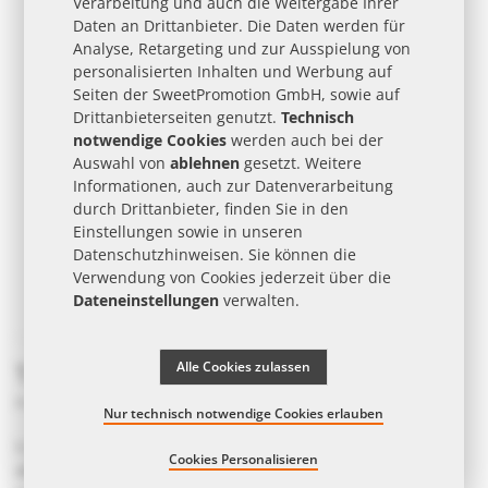
Verarbeitung und auch die Weitergabe Ihrer
Daten an Drittanbieter. Die Daten werden für
Analyse, Retargeting und zur Ausspielung von
personalisierten Inhalten und Werbung auf
Seiten der SweetPromotion GmbH, sowie auf
Drittanbieterseiten genutzt.
Technisch
notwendige Cookies
werden auch bei der
Auswahl von
ablehnen
gesetzt. Weitere
Informationen, auch zur Datenverarbeitung
durch Drittanbieter, finden Sie in den
Einstellungen sowie in unseren
Das Produktdesign kann von den Abbildungen abweichen.
Datenschutzhinweisen
. Sie können die
Verwendung von Cookies jederzeit über die
Dateneinstellungen
verwalten.
Tafel 10g mit Einleger
Alle Cookies zulassen
Artikelnummer
219-0917
Nur technisch notwendige Cookies erlauben
Lieferzeit:
Cookies Personalisieren
ab
ca. 20 Arbeitstage zzgl. Versandlaufzeit