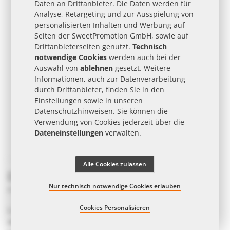
Daten an Drittanbieter. Die Daten werden für
Analyse, Retargeting und zur Ausspielung von
personalisierten Inhalten und Werbung auf
Seiten der SweetPromotion GmbH, sowie auf
Drittanbieterseiten genutzt.
Technisch
notwendige Cookies
werden auch bei der
Auswahl von
ablehnen
gesetzt. Weitere
Informationen, auch zur Datenverarbeitung
durch Drittanbieter, finden Sie in den
Einstellungen sowie in unseren
Datenschutzhinweisen
. Sie können die
Das Produktdesign kann von den Abbildungen abweichen.
Verwendung von Cookies jederzeit über die
Dateneinstellungen
verwalten.
Alle Cookies zulassen
Direct Line - Schoko Geldsack
Nur technisch notwendige Cookies erlauben
Artikelnummer
293-4816
Cookies Personalisieren
Lieferzeit:
ab
ca. 20 Arbeitstage zzgl. Versandlaufzeit