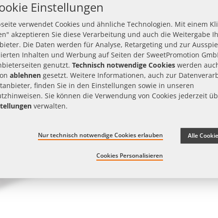
ookie Einstellungen
der
Werbedruck
Bildergalerie
Artikelnummer
217-2778
seite verwendet Cookies und ähnliche Technologien. Mit einem Kli
springen
n" akzeptieren Sie diese Verarbeitung und auch die Weitergabe I
P
Preis:
nbieter. Die Daten werden für Analyse, Retargeting und zur Ausspi
sierten Inhalten und Werbung auf Seiten der SweetPromotion Gmb
Lieferzeit:
nbieterseiten genutzt.
Technisch notwendige Cookies
werden auch
Mindestabnahmemenge:
von
ablehnen
gesetzt. Weitere Informationen, auch zur Datenverar
Verfügbarkeit:
tanbieter, finden Sie in den Einstellungen sowie in unseren
tzhinweisen
. Sie können die Verwendung von Cookies jederzeit üb
tellungen
verwalten.
Nur technisch notwendige Cookies erlauben
Alle Cooki
Cookies Personalisieren