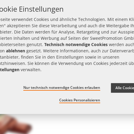
der
Artikelnummer
234-6149
ookie Einstellungen
Bildergalerie
springen
P
Preis:
seite verwendet Cookies und ähnliche Technologien. Mit einem Kli
n" akzeptieren Sie diese Verarbeitung und auch die Weitergabe I
Lieferzeit:
nbieter. Die Daten werden für Analyse, Retargeting und zur Ausspi
Mindestabnahmemenge:
sierten Inhalten und Werbung auf Seiten der SweetPromotion Gmb
Verfügbarkeit:
nbieterseiten genutzt.
Technisch notwendige Cookies
werden auch
von
ablehnen
gesetzt. Weitere Informationen, auch zur Datenverar
tanbieter, finden Sie in den Einstellungen sowie in unseren
tzhinweisen
. Sie können die Verwendung von Cookies jederzeit üb
tellungen
verwalten.
Nur technisch notwendige Cookies erlauben
Alle Cooki
Cookies Personalisieren