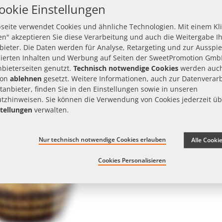
der
ookie Einstellungen
Artikelnummer
208-6488
Bildergalerie
springen
P
seite verwendet Cookies und ähnliche Technologien. Mit einem Kli
Preis:
n" akzeptieren Sie diese Verarbeitung und auch die Weitergabe I
Lieferzeit:
nbieter. Die Daten werden für Analyse, Retargeting und zur Ausspi
sierten Inhalten und Werbung auf Seiten der SweetPromotion Gmb
Mindestabnahmemenge:
nbieterseiten genutzt.
Technisch notwendige Cookies
werden auch
Verfügbarkeit:
von
ablehnen
gesetzt. Weitere Informationen, auch zur Datenverar
tanbieter, finden Sie in den Einstellungen sowie in unseren
tzhinweisen
. Sie können die Verwendung von Cookies jederzeit üb
tellungen
verwalten.
Nur technisch notwendige Cookies erlauben
Alle Cooki
Cookies Personalisieren