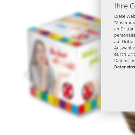
der
Ihre C
Bildergalerie
springen
Diese Web
"Zustimme
an Dritta
personali
auf Dritta
Auswahl 
durch Drit
Datenschu
Dateneins