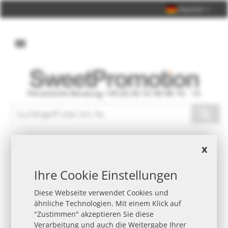
Deutsch
Persönliche Beratung +49 (0) 40 33 98 88 76 - 10
Suche
Zum
Z
Ende
An
x
der
de
Bildergalerie
Bi
Ihre Cookie Einstellungen
springen
sp
Diese Webseite verwendet Cookies und
ähnliche Technologien. Mit einem Klick auf
"Zustimmen" akzeptieren Sie diese
Verarbeitung und auch die Weitergabe Ihrer