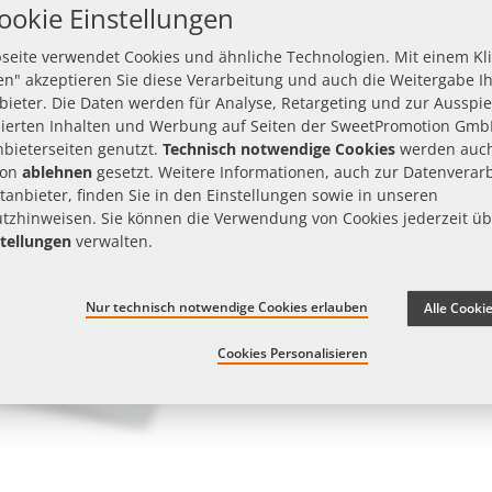
der
ookie Einstellungen
Artikelnummer
228-2788
Bildergalerie
seite verwendet Cookies und ähnliche Technologien. Mit einem Kli
springen
P
Preis:
n" akzeptieren Sie diese Verarbeitung und auch die Weitergabe I
nbieter. Die Daten werden für Analyse, Retargeting und zur Ausspi
Lieferzeit:
sierten Inhalten und Werbung auf Seiten der SweetPromotion Gmb
Mindestabnahmemenge:
nbieterseiten genutzt.
Technisch notwendige Cookies
werden auch
Verfügbarkeit:
von
ablehnen
gesetzt. Weitere Informationen, auch zur Datenverar
tanbieter, finden Sie in den Einstellungen sowie in unseren
tzhinweisen
. Sie können die Verwendung von Cookies jederzeit üb
tellungen
verwalten.
Nur technisch notwendige Cookies erlauben
Alle Cooki
Cookies Personalisieren