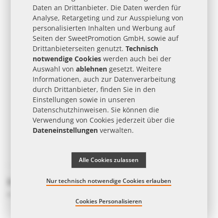
Daten an Drittanbieter. Die Daten werden für
Analyse, Retargeting und zur Ausspielung von
personalisierten Inhalten und Werbung auf
Seiten der SweetPromotion GmbH, sowie auf
Drittanbieterseiten genutzt.
Technisch
notwendige Cookies
werden auch bei der
Auswahl von
ablehnen
gesetzt. Weitere
Informationen, auch zur Datenverarbeitung
durch Drittanbieter, finden Sie in den
Einstellungen sowie in unseren
Datenschutzhinweisen
. Sie können die
Verwendung von Cookies jederzeit über die
Das Produktdesign kann von den Abbildungen abweichen.
Dateneinstellungen
verwalten.
Alle Cookies zulassen
Knabber-Bar im Werbeflowpack
Nur technisch notwendige Cookies erlauben
Artikelnummer
247-5440
Cookies Personalisieren