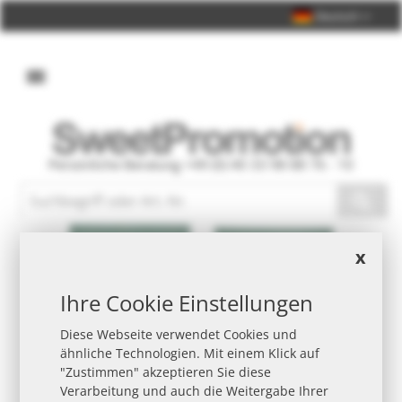
Deutsch
Persönliche Beratung +49 (0) 40 33 98 88 76 - 10
Suche
Zum
Z
Ende
An
x
der
de
Bildergalerie
Bi
Ihre Cookie Einstellungen
springen
sp
Diese Webseite verwendet Cookies und
ähnliche Technologien. Mit einem Klick auf
"Zustimmen" akzeptieren Sie diese
Verarbeitung und auch die Weitergabe Ihrer