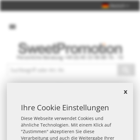
Deutsch
Persönliche Beratung +49 (0) 40 33 98 88 76 - 10
Suche
Zum
Z
Ende
An
x
der
de
Bildergalerie
Bi
Ihre Cookie Einstellungen
springen
sp
Diese Webseite verwendet Cookies und
ähnliche Technologien. Mit einem Klick auf
"Zustimmen" akzeptieren Sie diese
Verarbeitung und auch die Weitergabe Ihrer