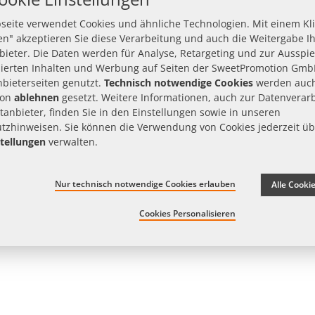
der
Artikelnummer
288-2591
Bildergalerie
seite verwendet Cookies und ähnliche Technologien. Mit einem Kli
springen
P
n" akzeptieren Sie diese Verarbeitung und auch die Weitergabe I
Preis:
nbieter. Die Daten werden für Analyse, Retargeting und zur Ausspi
Lieferzeit:
sierten Inhalten und Werbung auf Seiten der SweetPromotion Gmb
nbieterseiten genutzt.
Technisch notwendige Cookies
werden auch
Mindestabnahmemenge:
von
ablehnen
gesetzt. Weitere Informationen, auch zur Datenverar
Verfügbarkeit:
tanbieter, finden Sie in den Einstellungen sowie in unseren
tzhinweisen
. Sie können die Verwendung von Cookies jederzeit üb
tellungen
verwalten.
Nur technisch notwendige Cookies erlauben
Alle Cooki
Cookies Personalisieren