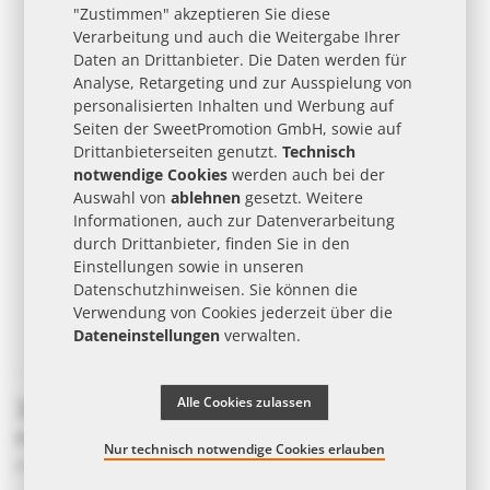
"Zustimmen" akzeptieren Sie diese
Verarbeitung und auch die Weitergabe Ihrer
Daten an Drittanbieter. Die Daten werden für
Analyse, Retargeting und zur Ausspielung von
personalisierten Inhalten und Werbung auf
Seiten der SweetPromotion GmbH, sowie auf
Drittanbieterseiten genutzt.
Technisch
notwendige Cookies
werden auch bei der
Auswahl von
ablehnen
gesetzt. Weitere
Informationen, auch zur Datenverarbeitung
durch Drittanbieter, finden Sie in den
Einstellungen sowie in unseren
Das Produktdesign kann von den Abbildungen abweichen.
Datenschutzhinweisen
. Sie können die
Verwendung von Cookies jederzeit über die
Dateneinstellungen
verwalten.
3D Präsent Container Lindt HELLO mit
Alle Cookies zulassen
rundum Werbedruck
Nur technisch notwendige Cookies erlauben
Artikelnummer
609-6550