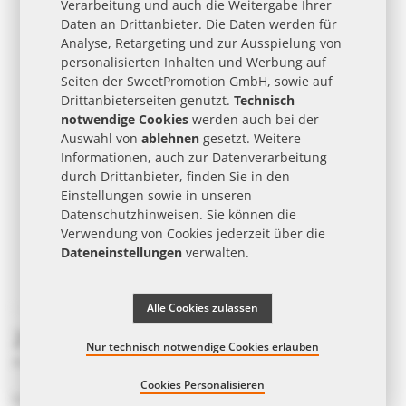
Verarbeitung und auch die Weitergabe Ihrer
Daten an Drittanbieter. Die Daten werden für
Analyse, Retargeting und zur Ausspielung von
personalisierten Inhalten und Werbung auf
Seiten der SweetPromotion GmbH, sowie auf
Drittanbieterseiten genutzt.
Technisch
notwendige Cookies
werden auch bei der
Auswahl von
ablehnen
gesetzt. Weitere
Informationen, auch zur Datenverarbeitung
durch Drittanbieter, finden Sie in den
Einstellungen sowie in unseren
Datenschutzhinweisen
. Sie können die
Verwendung von Cookies jederzeit über die
Das Produktdesign kann von den Abbildungen abweichen.
Dateneinstellungen
verwalten.
Alle Cookies zulassen
20 g Pastillenbox mit Werbedruck
Nur technisch notwendige Cookies erlauben
Artikelnummer
213-7538
Cookies Personalisieren
Lieferzeit: