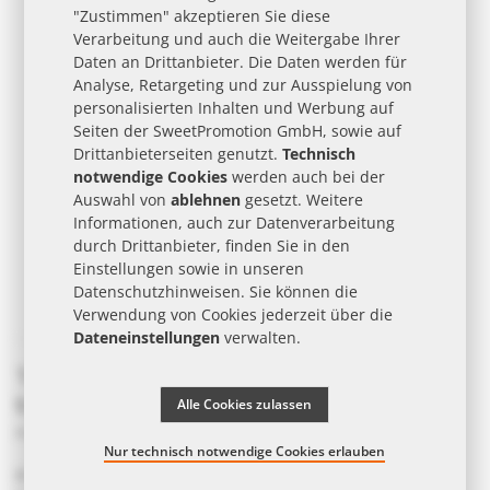
"Zustimmen" akzeptieren Sie diese
Verarbeitung und auch die Weitergabe Ihrer
Daten an Drittanbieter. Die Daten werden für
Analyse, Retargeting und zur Ausspielung von
personalisierten Inhalten und Werbung auf
Seiten der SweetPromotion GmbH, sowie auf
Drittanbieterseiten genutzt.
Technisch
notwendige Cookies
werden auch bei der
Auswahl von
ablehnen
gesetzt. Weitere
Informationen, auch zur Datenverarbeitung
durch Drittanbieter, finden Sie in den
Das Produktdesign kann von den Abbildungen abweichen.
Einstellungen sowie in unseren
Datenschutzhinweisen
. Sie können die
Verwendung von Cookies jederzeit über die
Dateneinstellungen
verwalten.
100 g süßes Mikrowellen Popcorn in
transparenter Folie mit Werbeetikett
Alle Cookies zulassen
Artikelnummer
293-4610
Nur technisch notwendige Cookies erlauben
Preis: