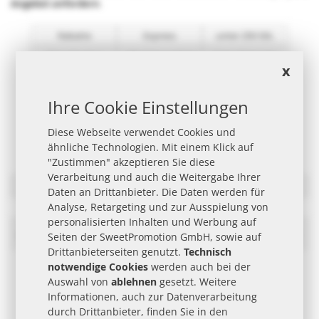
Angebot anfordern
.
Rabatte
Express
unter 250 Stk.
Pricechecker
Alle Osterartikel
Oster Präsente
x
Osterhasen
Ostereier
3D Osterartikel
Osterkalender
Osternester
Ostermailing
Ihre Cookie Einstellungen
Süße Ostermischung
Ostersets
Osterbeutel
Diese Webseite verwendet Cookies und
Oster-Türanhänger
ähnliche Technologien. Mit einem Klick auf
"Zustimmen" akzeptieren Sie diese
Verarbeitung und auch die Weitergabe Ihrer
Filter
Daten an Drittanbieter. Die Daten werden für
Analyse, Retargeting und zur Ausspielung von
personalisierten Inhalten und Werbung auf
Oster Werbeartikel
In
Seiten der SweetPromotion GmbH, sowie auf
abst
Drittanbieterseiten genutzt.
Technisch
Reih
notwendige Cookies
werden auch bei der
Auswahl von
ablehnen
gesetzt. Weitere
Informationen, auch zur Datenverarbeitung
durch Drittanbieter, finden Sie in den