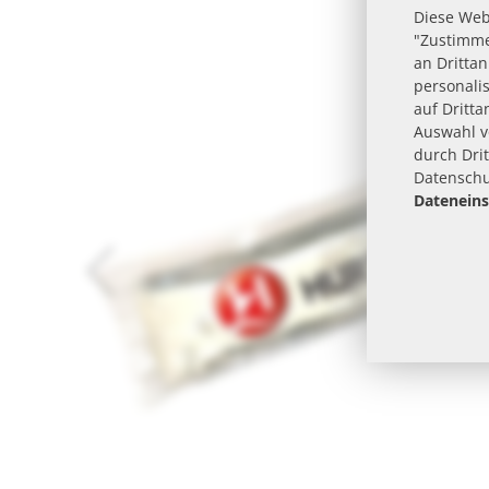
der
Diese Web
Bildergalerie
"Zustimme
springen
an Dritta
personali
auf Dritta
Auswahl 
durch Drit
Datenschu
Dateneins