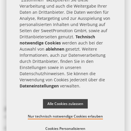
Verarbeitung und auch die Weitergabe Ihrer
Daten an Drittanbieter. Die Daten werden für
Analyse, Retargeting und zur Ausspielung von
personalisierten Inhalten und Werbung auf
Seiten der SweetPromotion GmbH, sowie auf
Drittanbieterseiten genutzt.
Technisch
notwendige Cookies
werden auch bei der
Auswahl von
ablehnen
gesetzt. Weitere
Informationen, auch zur Datenverarbeitung
durch Drittanbieter, finden Sie in den
Einstellungen sowie in unseren
Datenschutzhinweisen
. Sie können die
Das Produktdesign kann von den Abbildungen abweichen.
Verwendung von Cookies jederzeit über die
Dateneinstellungen
verwalten.
Alle Cookies zulassen
Präsent Phantasiedose
Nur technisch notwendige Cookies erlauben
Artikelnummer
270-8947
Preis:
Cookies Personalisieren