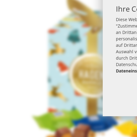
der
Ihre C
Bildergalerie
springen
Diese Web
"Zustimme
an Dritta
personali
auf Dritta
Auswahl 
durch Drit
Datenschu
Dateneins