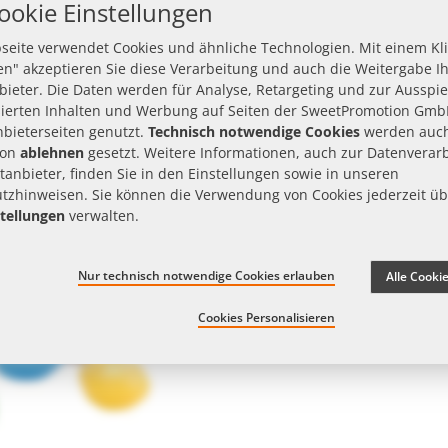
ookie Einstellungen
der
Logodruck
Bildergalerie
Artikelnummer
290-4513
seite verwendet Cookies und ähnliche Technologien. Mit einem Kli
springen
n" akzeptieren Sie diese Verarbeitung und auch die Weitergabe I
P
Preis:
nbieter. Die Daten werden für Analyse, Retargeting und zur Ausspi
sierten Inhalten und Werbung auf Seiten der SweetPromotion Gmb
Lieferzeit:
nbieterseiten genutzt.
Technisch notwendige Cookies
werden auch
Mindestabnahmemenge:
von
ablehnen
gesetzt. Weitere Informationen, auch zur Datenverar
Verfügbarkeit:
tanbieter, finden Sie in den Einstellungen sowie in unseren
tzhinweisen
. Sie können die Verwendung von Cookies jederzeit üb
tellungen
verwalten.
Nur technisch notwendige Cookies erlauben
Alle Cooki
Cookies Personalisieren