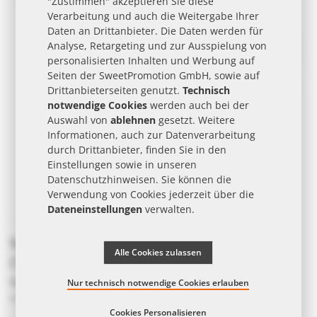
"Zustimmen" akzeptieren Sie diese
Verarbeitung und auch die Weitergabe Ihrer
Daten an Drittanbieter. Die Daten werden für
Analyse, Retargeting und zur Ausspielung von
personalisierten Inhalten und Werbung auf
Seiten der SweetPromotion GmbH, sowie auf
Drittanbieterseiten genutzt.
Technisch
notwendige Cookies
werden auch bei der
Auswahl von
ablehnen
gesetzt. Weitere
Informationen, auch zur Datenverarbeitung
durch Drittanbieter, finden Sie in den
Das Produktdesign kann von den Abbildungen abweichen.
Einstellungen sowie in unseren
Datenschutzhinweisen
. Sie können die
Verwendung von Cookies jederzeit über die
Dateneinstellungen
verwalten.
Mini Palette mit HELLO Mini Sticks
Alle Cookies zulassen
(Salted Caramel und Crunchy Nougat)
und Werbedruck
Nur technisch notwendige Cookies erlauben
Artikelnummer
793-1090
Cookies Personalisieren