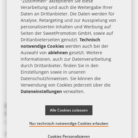
"Zustimmen" akzeptieren Sie diese
Verarbeitung und auch die Weitergabe Ihrer
Daten an Drittanbieter. Die Daten werden für
Analyse, Retargeting und zur Ausspielung von
personalisierten Inhalten und Werbung auf
Seiten der SweetPromotion GmbH, sowie auf
Drittanbieterseiten genutzt.
Technisch
notwendige Cookies
werden auch bei der
Auswahl von
ablehnen
gesetzt. Weitere
Informationen, auch zur Datenverarbeitung
durch Drittanbieter, finden Sie in den
Das Produktdesign kann von den Abbildungen abweichen.
Einstellungen sowie in unseren
Datenschutzhinweisen
. Sie können die
Verwendung von Cookies jederzeit über die
Dateneinstellungen
verwalten.
Bonbondose mit Mentos Kaudragees
Alle Cookies zulassen
Fruit mit Werbedruck
Artikelnummer
447-2301
Nur technisch notwendige Cookies erlauben
Preis:
Cookies Personalisieren