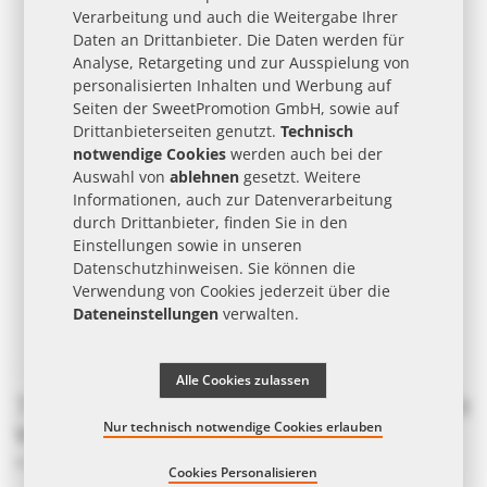
Verarbeitung und auch die Weitergabe Ihrer
Daten an Drittanbieter. Die Daten werden für
Analyse, Retargeting und zur Ausspielung von
personalisierten Inhalten und Werbung auf
Seiten der SweetPromotion GmbH, sowie auf
Drittanbieterseiten genutzt.
Technisch
notwendige Cookies
werden auch bei der
Auswahl von
ablehnen
gesetzt. Weitere
Informationen, auch zur Datenverarbeitung
durch Drittanbieter, finden Sie in den
Einstellungen sowie in unseren
Datenschutzhinweisen
. Sie können die
Das Produktdesign kann von den Abbildungen abweichen.
Verwendung von Cookies jederzeit über die
Dateneinstellungen
verwalten.
Alle Cookies zulassen
7 g Bio Zimtstern in Werbeflowpack mit
Werbedruck
Nur technisch notwendige Cookies erlauben
Artikelnummer
282-2784
Cookies Personalisieren