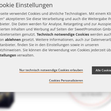
der
mit Werbedruck
ookie Einstellungen
Bildergalerie
Artikelnummer
217-9138
springen
seite verwendet Cookies und ähnliche Technologien. Mit einem Kli
n" akzeptieren Sie diese Verarbeitung und auch die Weitergabe I
P
Preis:
nbieter. Die Daten werden für Analyse, Retargeting und zur Ausspi
sierten Inhalten und Werbung auf Seiten der SweetPromotion Gmb
Lieferzeit:
nbieterseiten genutzt.
Technisch notwendige Cookies
werden auch
Mindestabnahmemenge:
von
ablehnen
gesetzt. Weitere Informationen, auch zur Datenverar
Verfügbarkeit:
tanbieter, finden Sie in den Einstellungen sowie in unseren
tzhinweisen
. Sie können die Verwendung von Cookies jederzeit üb
tellungen
verwalten.
7%
Rabatt
Nur technisch notwendige Cookies erlauben
Alle Cooki
auf den Warenwert
Cookies Personalisieren
bei Bestelleingang
und
Druckdatenfreigabe
bis 31.08.2026.