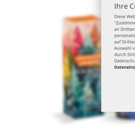
der
Ihre C
Bildergalerie
springen
Diese Web
"Zustimme
an Dritta
personali
auf Dritta
Auswahl 
durch Drit
Datenschu
Dateneins