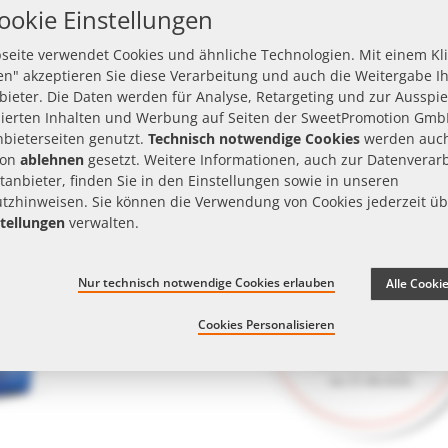
der
Werbedruck
ookie Einstellungen
Bildergalerie
Artikelnummer
781-1937
springen
seite verwendet Cookies und ähnliche Technologien. Mit einem Kli
n" akzeptieren Sie diese Verarbeitung und auch die Weitergabe I
P
Preis:
nbieter. Die Daten werden für Analyse, Retargeting und zur Ausspi
sierten Inhalten und Werbung auf Seiten der SweetPromotion Gmb
Lieferzeit:
nbieterseiten genutzt.
Technisch notwendige Cookies
werden auch
Mindestabnahmemenge:
von
ablehnen
gesetzt. Weitere Informationen, auch zur Datenverar
Verfügbarkeit:
tanbieter, finden Sie in den Einstellungen sowie in unseren
tzhinweisen
. Sie können die Verwendung von Cookies jederzeit üb
tellungen
verwalten.
7%
Rabatt
Nur technisch notwendige Cookies erlauben
Alle Cooki
auf den Warenwert
Cookies Personalisieren
bei Bestelleingang
und
Druckdatenfreigabe
bis 31.08.2026.