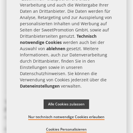
Verarbeitung und auch die Weitergabe Ihrer
Daten an Drittanbieter. Die Daten werden für
Analyse, Retargeting und zur Ausspielung von
personalisierten Inhalten und Werbung auf
Seiten der SweetPromotion GmbH, sowie auf
Drittanbieterseiten genutzt.
Technisch
notwendige Cookies
werden auch bei der
Auswahl von
ablehnen
gesetzt. Weitere
Informationen, auch zur Datenverarbeitung
durch Drittanbieter, finden Sie in den
Einstellungen sowie in unseren
Das Produktdesign kann von den Abbildungen abweichen.
Datenschutzhinweisen
. Sie können die
Verwendung von Cookies jederzeit über die
Dateneinstellungen
verwalten.
100 g Schoko-Pfeffernüsse in Eco
Alle Cookies zulassen
Pappdose mit Werbeetikett
Nur technisch notwendige Cookies erlauben
Artikelnummer
220-7569
Preis:
Cookies Personalisieren