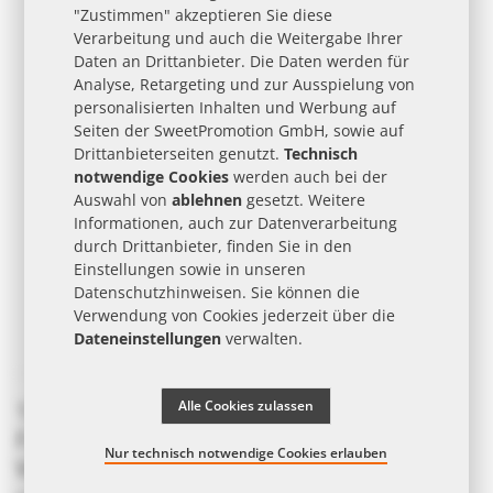
"Zustimmen" akzeptieren Sie diese
Verarbeitung und auch die Weitergabe Ihrer
Daten an Drittanbieter. Die Daten werden für
Analyse, Retargeting und zur Ausspielung von
personalisierten Inhalten und Werbung auf
Seiten der SweetPromotion GmbH, sowie auf
Drittanbieterseiten genutzt.
Technisch
notwendige Cookies
werden auch bei der
Auswahl von
ablehnen
gesetzt. Weitere
Informationen, auch zur Datenverarbeitung
durch Drittanbieter, finden Sie in den
Einstellungen sowie in unseren
Das Produktdesign kann von den Abbildungen abweichen.
Datenschutzhinweisen
. Sie können die
Verwendung von Cookies jederzeit über die
Dateneinstellungen
verwalten.
10 g Lindt HELLO Xmas Santa in
Alle Cookies zulassen
Faltschachtel mit Sichtfenster und
Nur technisch notwendige Cookies erlauben
Werbedruck